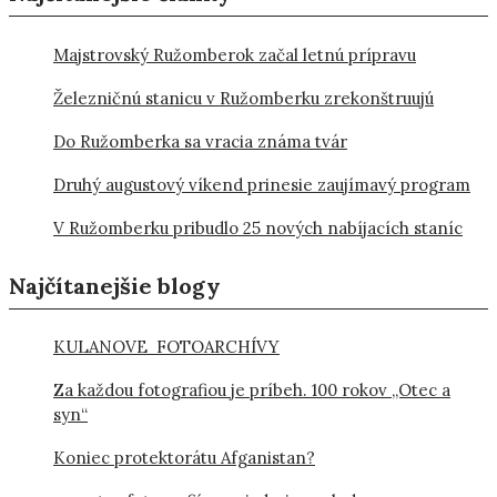
Majstrovský Ružomberok začal letnú prípravu
Železničnú stanicu v Ružomberku zrekonštruujú
Do Ružomberka sa vracia známa tvár
Druhý augustový víkend prinesie zaujímavý program
V Ružomberku pribudlo 25 nových nabíjacích staníc
Najčítanejšie blogy
KULANOVE FOTOARCHÍVY
Za každou fotografiou je príbeh. 100 rokov „Otec a
syn“
Koniec protektorátu Afganistan?