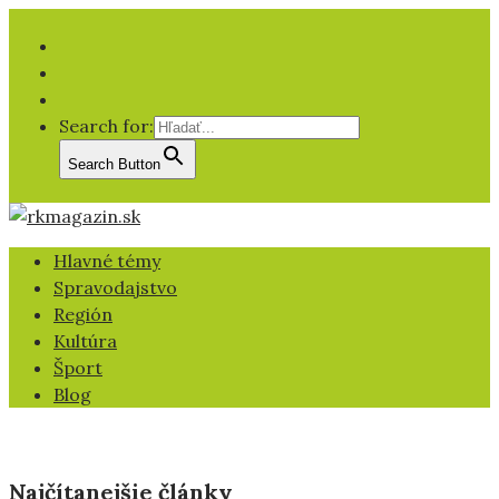
Facebook
YT
IG
Search for:
Search Button
Hlavné témy
Spravodajstvo
Región
Kultúra
Šport
Blog
Najčítanejšie články