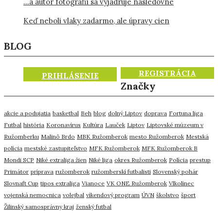
…a autor fotografií sa vyjadruje nasledovne
Keď neboli vlaky zadarmo, ale úpravy cien
BLOG
REGISTRÁCIA
PRIHLÁSENIE
Značky
akcie a podujatia
basketbal
Beh
blog
dolný Liptov
doprava
Fortuna liga
Futbal
história
Koronavírus
Kultúra
Lauček
Liptov
Liptovské múzeum v
Ružomberku
Malinô Brdo
MBK Ružomberok
mesto Ružomberok
Mestská
polícia
mestské zastupiteľstvo
MFK Ružomberok
MFK Ružomberok B
Mondi SCP
Niké extraliga žien
Niké liga
okres Ružomberok
Polícia
prestup
Primátor
príprava
ružomberok
ružomberskí futbalisti
Slovenský pohár
Slovnaft Cup
tipos extraliga
Vianoce
VK ONE Ružomberok
Vlkolínec
vojenská nemocnica
volejbal
víkendový program
ÚVN
školstvo
šport
Žilinský samosprávny kraj
ženský futbal