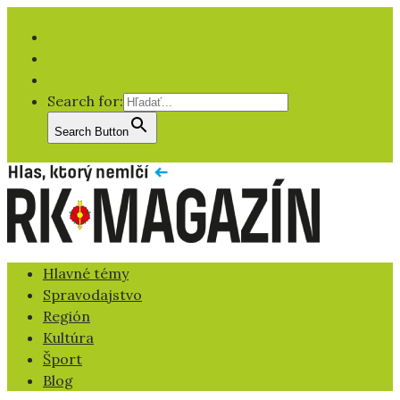
Facebook
YT
IG
Search for:
Search Button
Hlavné témy
Spravodajstvo
Región
Kultúra
Šport
Blog