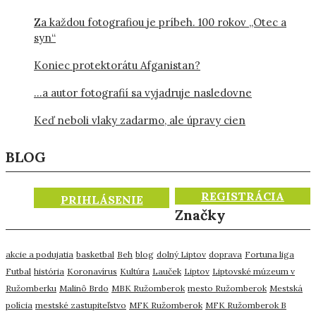
Za každou fotografiou je príbeh. 100 rokov „Otec a
syn“
Koniec protektorátu Afganistan?
…a autor fotografií sa vyjadruje nasledovne
Keď neboli vlaky zadarmo, ale úpravy cien
BLOG
REGISTRÁCIA
PRIHLÁSENIE
Značky
akcie a podujatia
basketbal
Beh
blog
dolný Liptov
doprava
Fortuna liga
Futbal
história
Koronavírus
Kultúra
Lauček
Liptov
Liptovské múzeum v
Ružomberku
Malinô Brdo
MBK Ružomberok
mesto Ružomberok
Mestská
polícia
mestské zastupiteľstvo
MFK Ružomberok
MFK Ružomberok B