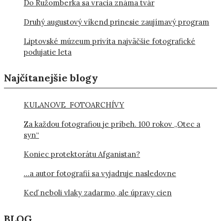
Do Ružomberka sa vracia známa tvár
Druhý augustový víkend prinesie zaujímavý program
Liptovské múzeum privíta najväčšie fotografické
podujatie leta
Najčítanejšie blogy
KULANOVE FOTOARCHÍVY
Za každou fotografiou je príbeh. 100 rokov „Otec a
syn“
Koniec protektorátu Afganistan?
…a autor fotografií sa vyjadruje nasledovne
Keď neboli vlaky zadarmo, ale úpravy cien
BLOG