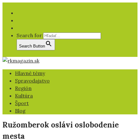
Facebook
YT
IG
Search for:
Search Button
Hlavné témy
Spravodajstvo
Región
Kultúra
Šport
Blog
Ružomberok oslávi oslobodenie
mesta