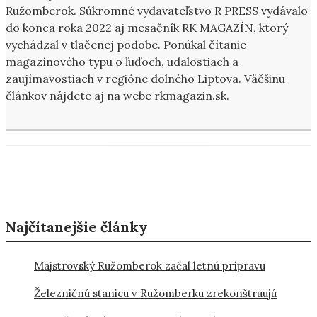
Ružomberok. Súkromné vydavateľstvo R PRESS vydávalo
do konca roka 2022 aj mesačník RK MAGAZÍN, ktorý
vychádzal v tlačenej podobe. Ponúkal čítanie
magazínového typu o ľuďoch, udalostiach a
zaujímavostiach v regióne dolného Liptova. Väčšinu
článkov nájdete aj na webe rkmagazin.sk.
Najčítanejšie články
Majstrovský Ružomberok začal letnú prípravu
Železničnú stanicu v Ružomberku zrekonštruujú