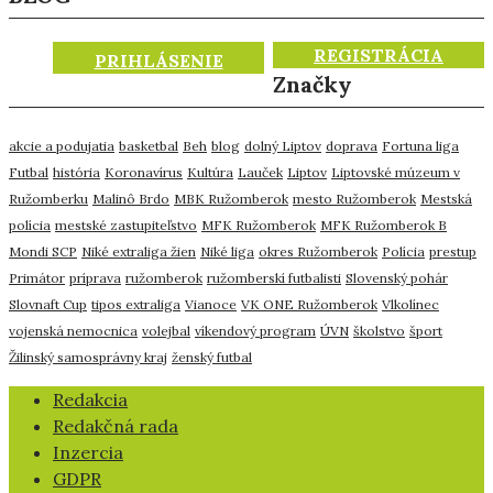
REGISTRÁCIA
PRIHLÁSENIE
Značky
akcie a podujatia
basketbal
Beh
blog
dolný Liptov
doprava
Fortuna liga
Futbal
história
Koronavírus
Kultúra
Lauček
Liptov
Liptovské múzeum v
Ružomberku
Malinô Brdo
MBK Ružomberok
mesto Ružomberok
Mestská
polícia
mestské zastupiteľstvo
MFK Ružomberok
MFK Ružomberok B
Mondi SCP
Niké extraliga žien
Niké liga
okres Ružomberok
Polícia
prestup
Primátor
príprava
ružomberok
ružomberskí futbalisti
Slovenský pohár
Slovnaft Cup
tipos extraliga
Vianoce
VK ONE Ružomberok
Vlkolínec
vojenská nemocnica
volejbal
víkendový program
ÚVN
školstvo
šport
Žilinský samosprávny kraj
ženský futbal
​Redakcia
Redakčná rada
Inzercia
GDPR