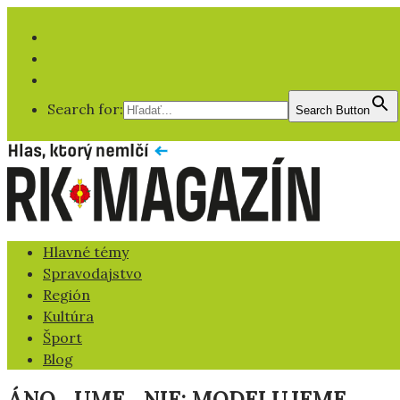
Facebook
YT
IG
Search for:
Search Button
Hlavné témy
Spravodajstvo
Región
Kultúra
Šport
Blog
ÁNO_UME_NIE: MODELUJEME