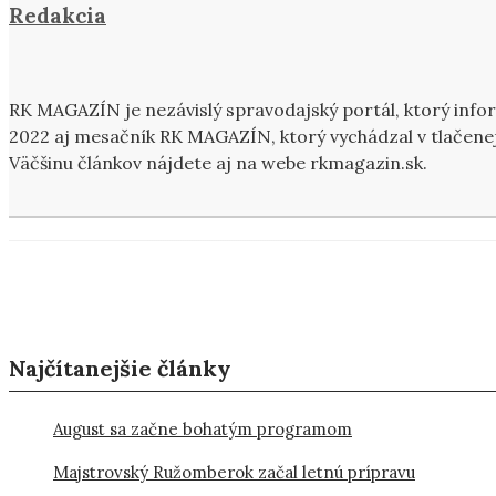
Redakcia
RK MAGAZÍN je nezávislý spravodajský portál, ktorý inf
2022 aj mesačník RK MAGAZÍN, ktorý vychádzal v tlačenej
Väčšinu článkov nájdete aj na webe rkmagazin.sk.
Najčítanejšie články
August sa začne bohatým programom
Majstrovský Ružomberok začal letnú prípravu