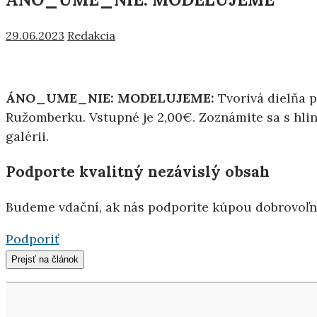
29.06.2023
Redakcia
ÁNO_UME_NIE: MODELUJEME:
Tvorivá dielňa pr
Ružomberku. Vstupné je 2,00€. Zoznámite sa s hli
galérii.
Podporte kvalitný nezávislý obsah
Budeme vdační, ak nás podporíte kúpou dobrovoľ
Podporiť
Prejsť na článok