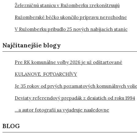
Železničnú stanicu v Ružomberku zrekonštruujú
Ružomberské béčko ukončilo prípravu nerozhodne
V Ružomberku pribudlo 25 nových nabíjacích staníc
Najčítanejšie blogy
Pre RK komunálne voľby 2026 je už odštartované
KULANOVE FOTOARCHÍVY
Je 35 rokov od prvých pozamatových komunálnych voli
Deviaty referendový prepadák z desiatich od roku 1994
…a autor fotografií sa vyjadruje nasledovne
BLOG