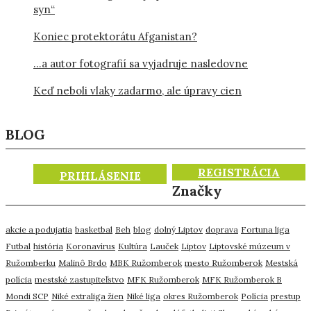
syn“
Koniec protektorátu Afganistan?
…a autor fotografií sa vyjadruje nasledovne
Keď neboli vlaky zadarmo, ale úpravy cien
BLOG
REGISTRÁCIA
PRIHLÁSENIE
Značky
akcie a podujatia
basketbal
Beh
blog
dolný Liptov
doprava
Fortuna liga
Futbal
história
Koronavírus
Kultúra
Lauček
Liptov
Liptovské múzeum v
Ružomberku
Malinô Brdo
MBK Ružomberok
mesto Ružomberok
Mestská
polícia
mestské zastupiteľstvo
MFK Ružomberok
MFK Ružomberok B
Mondi SCP
Niké extraliga žien
Niké liga
okres Ružomberok
Polícia
prestup