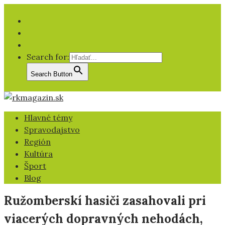
Facebook
YT
IG
Search for:
Search Button
Hlavné témy
Spravodajstvo
Región
Kultúra
Šport
Blog
Ružomberskí hasiči zasahovali pri
viacerých dopravných nehodách,