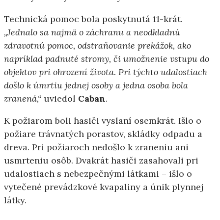
Technická pomoc bola poskytnutá 11-krát.
„Jednalo sa najmä o záchranu a neodkladnú
zdravotnú pomoc, odstraňovanie prekážok, ako
napríklad padnuté stromy, či umožnenie vstupu do
objektov pri ohrození života. Pri týchto udalostiach
došlo k úmrtiu jednej osoby a jedna osoba bola
zranená,“
uviedol
Caban
.
K požiarom boli hasiči vyslaní osemkrát. Išlo o
požiare trávnatých porastov, skládky odpadu a
dreva. Pri požiaroch nedošlo k zraneniu ani
usmrteniu osôb. Dvakrát hasiči zasahovali pri
udalostiach s nebezpečnými látkami – išlo o
vytečené prevádzkové kvapaliny a únik plynnej
látky.