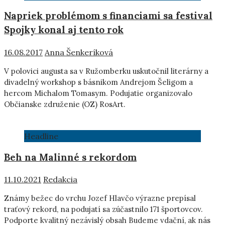
Napriek problémom s financiami sa festival
Spojky konal aj tento rok
16.08.2017
Anna Šenkeríková
V polovici augusta sa v Ružomberku uskutočnil literárny a
divadelný workshop s básnikom Andrejom Šeligom a
hercom Michalom Tomasym. Podujatie organizovalo
Občianske združenie (OZ) RosArt.
Headline
Beh na Malinné s rekordom
11.10.2021
Redakcia
Známy bežec do vrchu Jozef Hlavčo výrazne prepísal
traťový rekord, na podujatí sa zúčastnilo 171 športovcov.
Podporte kvalitný nezávislý obsah Budeme vdační, ak nás