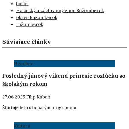
hasiči
Hasičský a záchranný zbor Ružomberok
okres Ružomberok
ružomberok
Súvisiace články
Headline
Posledný júnový víkend prinesie rozlúčku so
školským rokom
27.06.2025
Filip Kubáň
Štartuje leto s bohatým programom.
Kultúra