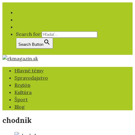
Facebook
YT
IG
Search for:
Search Button
Hlavné témy
Spravodajstvo
Región
Kultúra
Šport
Blog
chodnik