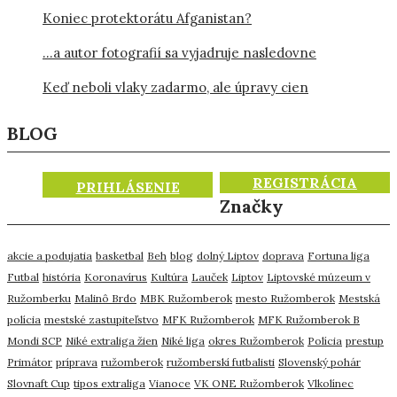
Koniec protektorátu Afganistan?
…a autor fotografií sa vyjadruje nasledovne
Keď neboli vlaky zadarmo, ale úpravy cien
BLOG
REGISTRÁCIA
PRIHLÁSENIE
Značky
akcie a podujatia
basketbal
Beh
blog
dolný Liptov
doprava
Fortuna liga
Futbal
história
Koronavírus
Kultúra
Lauček
Liptov
Liptovské múzeum v
Ružomberku
Malinô Brdo
MBK Ružomberok
mesto Ružomberok
Mestská
polícia
mestské zastupiteľstvo
MFK Ružomberok
MFK Ružomberok B
Mondi SCP
Niké extraliga žien
Niké liga
okres Ružomberok
Polícia
prestup
Primátor
príprava
ružomberok
ružomberskí futbalisti
Slovenský pohár
Slovnaft Cup
tipos extraliga
Vianoce
VK ONE Ružomberok
Vlkolínec