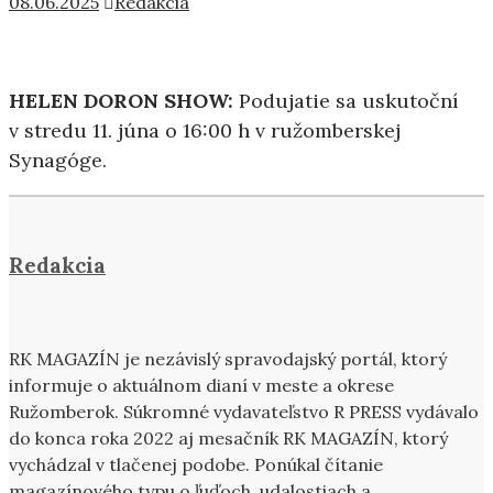
08.06.2025
Redakcia
HELEN DORON SHOW:
Podujatie sa uskutoční
v stredu 11. júna o 16:00 h v ružomberskej
Synagóge.
Redakcia
RK MAGAZÍN je nezávislý spravodajský portál, ktorý
informuje o aktuálnom dianí v meste a okrese
Ružomberok. Súkromné vydavateľstvo R PRESS vydávalo
do konca roka 2022 aj mesačník RK MAGAZÍN, ktorý
vychádzal v tlačenej podobe. Ponúkal čítanie
magazínového typu o ľuďoch, udalostiach a