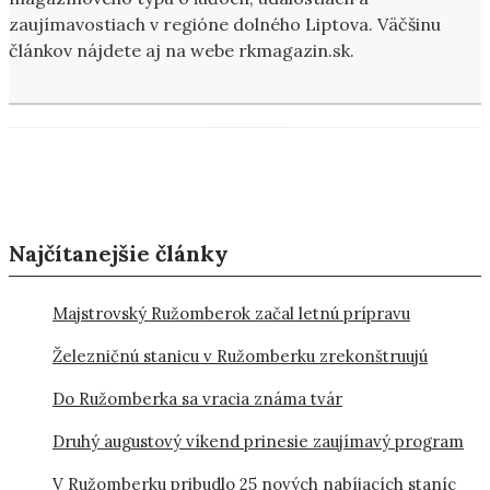
zaujímavostiach v regióne dolného Liptova. Väčšinu
článkov nájdete aj na webe rkmagazin.sk.
Najčítanejšie články
Majstrovský Ružomberok začal letnú prípravu
Železničnú stanicu v Ružomberku zrekonštruujú
Do Ružomberka sa vracia známa tvár
Druhý augustový víkend prinesie zaujímavý program
V Ružomberku pribudlo 25 nových nabíjacích staníc