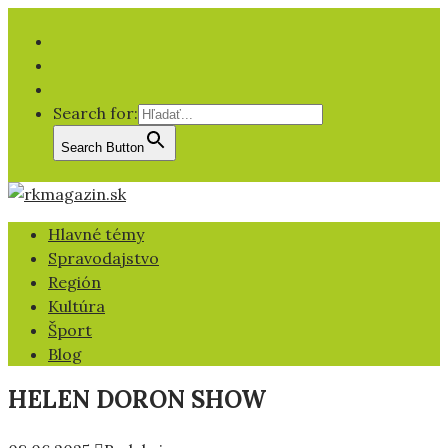
Facebook
YT
IG
Search for:
Search Button
Hlavné témy
Spravodajstvo
Región
Kultúra
Šport
Blog
HELEN DORON SHOW