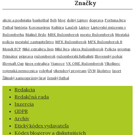
Značky
akcie a podujatia
basketbal
Beh
blog
dolný Liptov
doprava
Fortuna liga
Futbal
história
Koronavírus
Kultúra
Lauček
Liptov
Liptovské múzeum v
Ružomberku
Malinô Brdo
MBK Ružomberok
mesto Ružomberok
Mestská
polícia
mestské zastupiteľstvo
MFK Ružomberok
MFK Ružomberok B
Mondi SCP
Niké extraliga žien
Niké liga
okres Ružomberok
Polícia
prestup
Primátor
príprava
ružomberok
ružomberskí futbalisti
Slovenský pohár
Slovnaft Cup
tipos extraliga
Vianoce
VK ONE Ružomberok
Vlkolínec
vojenská nemocnica
volejbal
víkendový program
ÚVN
školstvo
šport
Žilinský samosprávny kraj
ženský futbal
​Redakcia
Redakčná rada
Inzercia
GDPR
Archív
Etický kódex vydavateľa
Kódex blogerov a diskutujúcich