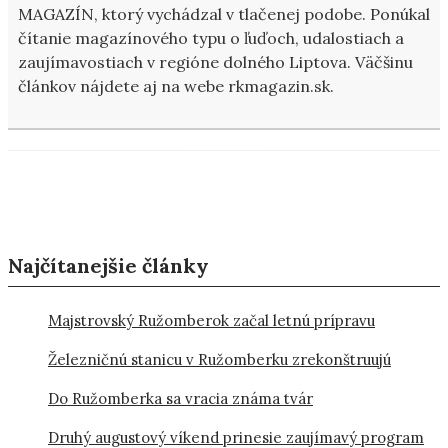
MAGAZÍN, ktorý vychádzal v tlačenej podobe. Ponúkal
čítanie magazínového typu o ľuďoch, udalostiach a
zaujímavostiach v regióne dolného Liptova. Väčšinu
článkov nájdete aj na webe rkmagazin.sk.
Najčítanejšie články
Majstrovský Ružomberok začal letnú prípravu
Železničnú stanicu v Ružomberku zrekonštruujú
Do Ružomberka sa vracia známa tvár
Druhý augustový víkend prinesie zaujímavý program