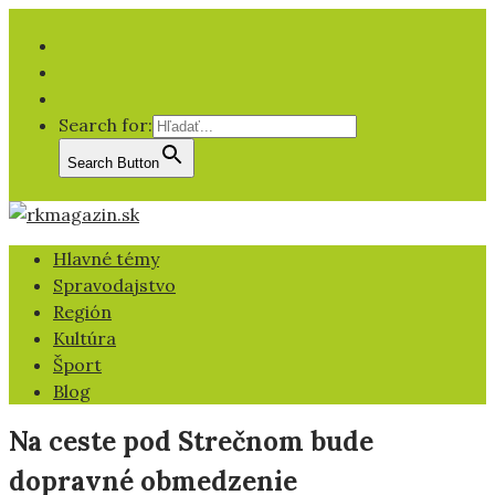
Facebook
YT
IG
Search for:
Search Button
Hlavné témy
Spravodajstvo
Región
Kultúra
Šport
Blog
Na ceste pod Strečnom bude
dopravné obmedzenie