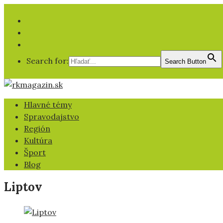
Facebook
YT
IG
Search for:
Search Button
Hlavné témy
Spravodajstvo
Región
Kultúra
Šport
Blog
Liptov