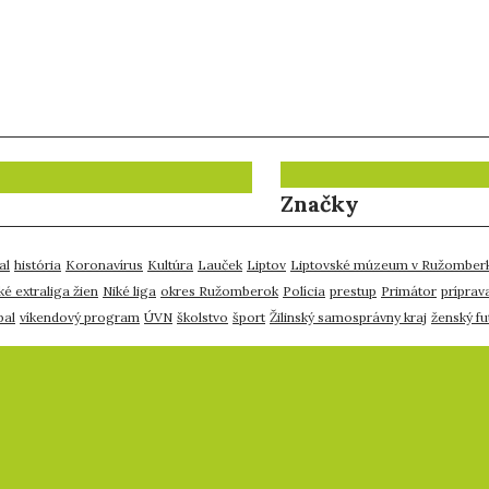
Značky
al
história
Koronavírus
Kultúra
Lauček
Liptov
Liptovské múzeum v Ružomber
ké extraliga žien
Niké liga
okres Ružomberok
Polícia
prestup
Primátor
príprav
bal
víkendový program
ÚVN
školstvo
šport
Žilinský samosprávny kraj
ženský fu