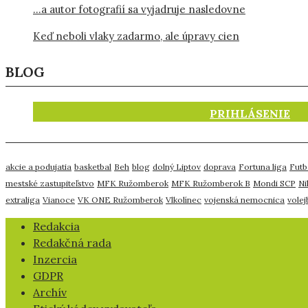
…a autor fotografií sa vyjadruje nasledovne
Keď neboli vlaky zadarmo, ale úpravy cien
BLOG
PRIHLÁSENIE
akcie a podujatia
basketbal
Beh
blog
dolný Liptov
doprava
Fortuna liga
Futb
mestské zastupiteľstvo
MFK Ružomberok
MFK Ružomberok B
Mondi SCP
Ni
extraliga
Vianoce
VK ONE Ružomberok
Vlkolínec
vojenská nemocnica
volej
​Redakcia
Redakčná rada
Inzercia
GDPR
Archív