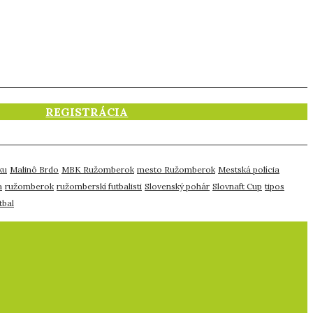
REGISTRÁCIA
ku
Malinô Brdo
MBK Ružomberok
mesto Ružomberok
Mestská polícia
a
ružomberok
ružomberskí futbalisti
Slovenský pohár
Slovnaft Cup
tipos
tbal