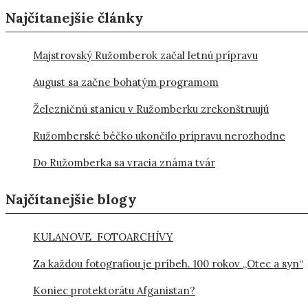
Najčítanejšie články
Majstrovský Ružomberok začal letnú prípravu
August sa začne bohatým programom
Železničnú stanicu v Ružomberku zrekonštruujú
Ružomberské béčko ukončilo prípravu nerozhodne
Do Ružomberka sa vracia známa tvár
Najčítanejšie blogy
KULANOVE FOTOARCHÍVY
Za každou fotografiou je príbeh. 100 rokov „Otec a syn“
Koniec protektorátu Afganistan?