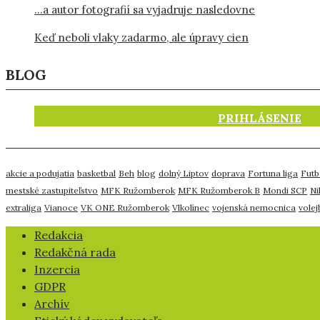
…a autor fotografií sa vyjadruje nasledovne
Keď neboli vlaky zadarmo, ale úpravy cien
BLOG
PRIHLÁSENIE
akcie a podujatia
basketbal
Beh
blog
dolný Liptov
doprava
Fortuna liga
Futb
mestské zastupiteľstvo
MFK Ružomberok
MFK Ružomberok B
Mondi SCP
Ni
extraliga
Vianoce
VK ONE Ružomberok
Vlkolínec
vojenská nemocnica
volej
​Redakcia
Redakčná rada
Inzercia
GDPR
Archív