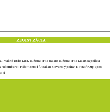
REGISTRÁCIA
ku
Malinô Brdo
MBK Ružomberok
mesto Ružomberok
Mestská polícia
a
ružomberok
ružomberskí futbalisti
Slovenský pohár
Slovnaft Cup
tipos
tbal