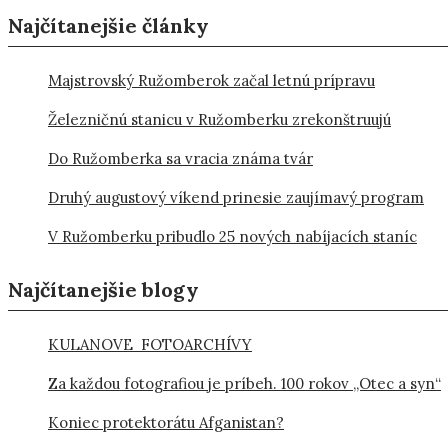
Najčítanejšie články
Majstrovský Ružomberok začal letnú prípravu
Železničnú stanicu v Ružomberku zrekonštruujú
Do Ružomberka sa vracia známa tvár
Druhý augustový víkend prinesie zaujímavý program
V Ružomberku pribudlo 25 nových nabíjacích staníc
Najčítanejšie blogy
KULANOVE FOTOARCHÍVY
Za každou fotografiou je príbeh. 100 rokov „Otec a syn“
Koniec protektorátu Afganistan?