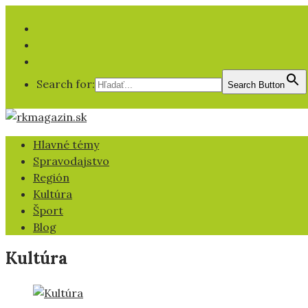
Facebook
YT
IG
Search for:
Search Button
Hlavné témy
Spravodajstvo
Región
Kultúra
Šport
Blog
Kultúra