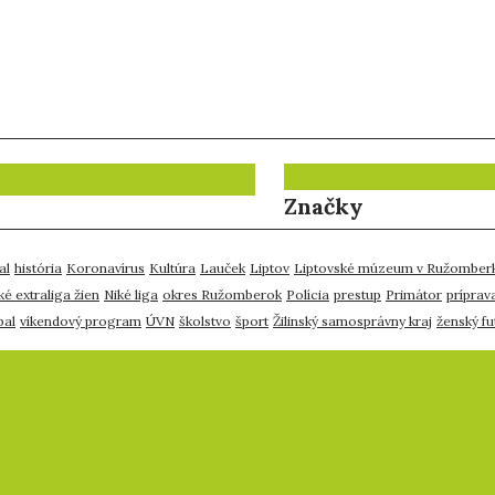
Značky
al
história
Koronavírus
Kultúra
Lauček
Liptov
Liptovské múzeum v Ružomber
ké extraliga žien
Niké liga
okres Ružomberok
Polícia
prestup
Primátor
príprav
bal
víkendový program
ÚVN
školstvo
šport
Žilinský samosprávny kraj
ženský fu