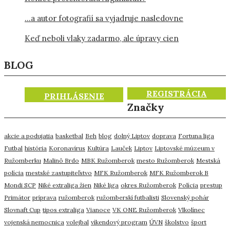
…a autor fotografií sa vyjadruje nasledovne
Keď neboli vlaky zadarmo, ale úpravy cien
BLOG
REGISTRÁCIA
PRIHLÁSENIE
Značky
akcie a podujatia
basketbal
Beh
blog
dolný Liptov
doprava
Fortuna liga
Futbal
história
Koronavírus
Kultúra
Lauček
Liptov
Liptovské múzeum v
Ružomberku
Malinô Brdo
MBK Ružomberok
mesto Ružomberok
Mestská
polícia
mestské zastupiteľstvo
MFK Ružomberok
MFK Ružomberok B
Mondi SCP
Niké extraliga žien
Niké liga
okres Ružomberok
Polícia
prestup
Primátor
príprava
ružomberok
ružomberskí futbalisti
Slovenský pohár
Slovnaft Cup
tipos extraliga
Vianoce
VK ONE Ružomberok
Vlkolínec
vojenská nemocnica
volejbal
víkendový program
ÚVN
školstvo
šport