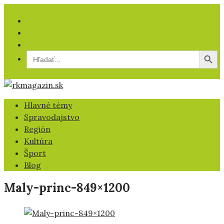
Facebook
YT
IG
Search
Search
Button
for:
Hlavné témy
Spravodajstvo
Región
Kultúra
Šport
Blog
Maly-princ-849×1200