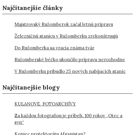
Najčítanejšie články
Majstrovský Ružomberok začal letnú prípravu
Železničnú stanicu v Ružomberku zrekonštruujú
Do Ružomberka sa vracia známa tvár
Ružomberské béčko ukončilo prípravu nerozhodne
V Ružomberku pribudlo 25 nových nabíjacích staníc
Najčítanejšie blogy
KULANOVE FOTOARCHÍVY
Za každou fotografiou je príbeh. 100 rokov „Otec a
syn“
Koniec protektorátu Afganistan?