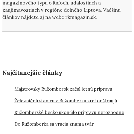
magazínového typu o ľuďoch, udalostiach a
zaujímavostiach v regióne dolného Liptova. Väčšinu
článkov nájdete aj na webe rkmagazin.sk.
Najčítanejšie články
Majstrovský Ružomberok začal letnú prípravu
Železničnú stanicu v Ružomberku zrekonštruujú
Ružomberské béčko ukončilo prípravu nerozhodne
Do Ružomberka sa vracia známa tvár