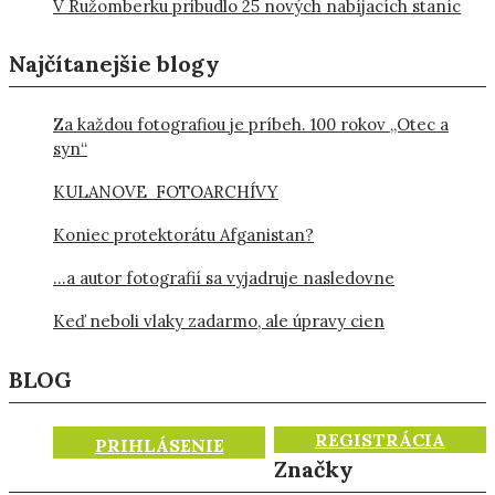
V Ružomberku pribudlo 25 nových nabíjacích staníc
Najčítanejšie blogy
Za každou fotografiou je príbeh. 100 rokov „Otec a
syn“
KULANOVE FOTOARCHÍVY
Koniec protektorátu Afganistan?
…a autor fotografií sa vyjadruje nasledovne
Keď neboli vlaky zadarmo, ale úpravy cien
BLOG
REGISTRÁCIA
PRIHLÁSENIE
Značky