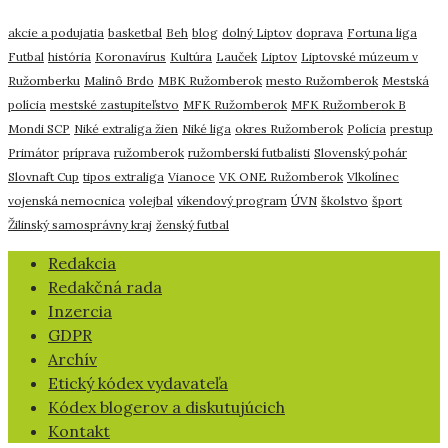
akcie a podujatia
basketbal
Beh
blog
dolný Liptov
doprava
Fortuna liga
Futbal
história
Koronavírus
Kultúra
Lauček
Liptov
Liptovské múzeum v
Ružomberku
Malinô Brdo
MBK Ružomberok
mesto Ružomberok
Mestská
polícia
mestské zastupiteľstvo
MFK Ružomberok
MFK Ružomberok B
Mondi SCP
Niké extraliga žien
Niké liga
okres Ružomberok
Polícia
prestup
Primátor
príprava
ružomberok
ružomberskí futbalisti
Slovenský pohár
Slovnaft Cup
tipos extraliga
Vianoce
VK ONE Ružomberok
Vlkolínec
vojenská nemocnica
volejbal
víkendový program
ÚVN
školstvo
šport
Žilinský samosprávny kraj
ženský futbal
​Redakcia
Redakčná rada
Inzercia
GDPR
Archív
Etický kódex vydavateľa
Kódex blogerov a diskutujúcich
Kontakt