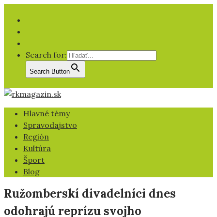
Facebook
YT
IG
Search for:
Search Button
Hlavné témy
Spravodajstvo
Región
Kultúra
Šport
Blog
Ružomberskí divadelníci dnes
odohrajú reprízu svojho