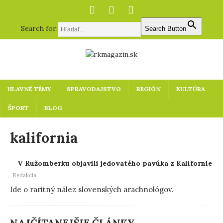
Search for:
Search Button
HLAVNÉ TÉMY
SPRAVODAJSTVO
REGIÓN
KULTÚRA
ŠPORT
BLOG
kalifornia
V Ružomberku objavili jedovatého pavúka z Kalifornie
Redakcia
Ide o raritný nález slovenských arachnológov.
NAJČÍTANEJŠIE ČLÁNKY