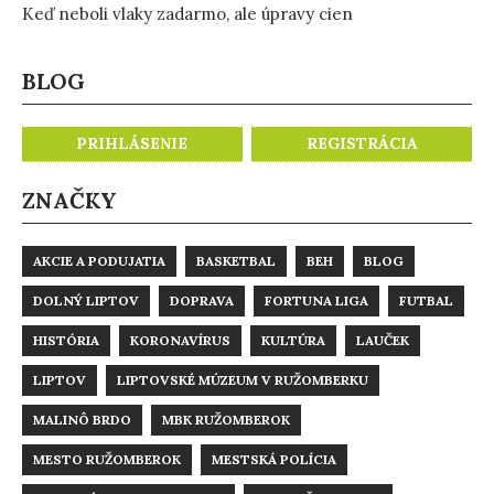
Keď neboli vlaky zadarmo, ale úpravy cien
BLOG
PRIHLÁSENIE
REGISTRÁCIA
ZNAČKY
AKCIE A PODUJATIA
BASKETBAL
BEH
BLOG
DOLNÝ LIPTOV
DOPRAVA
FORTUNA LIGA
FUTBAL
HISTÓRIA
KORONAVÍRUS
KULTÚRA
LAUČEK
LIPTOV
LIPTOVSKÉ MÚZEUM V RUŽOMBERKU
MALINÔ BRDO
MBK RUŽOMBEROK
MESTO RUŽOMBEROK
MESTSKÁ POLÍCIA