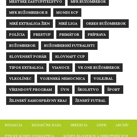
MESTSKÉ ZASTUPITEĽSTVO
MFK RUŽOMBEROK
MFK RUŽOMBEROK B
MONDI SCP
NIKÉ EXTRALIGA ŽIEN
NIKÉ LIGA
OKRES RUŽOMBEROK
POLÍCIA
PRESTUP
PRIMÁTOR
PRÍPRAVA
RUŽOMBEROK
RUŽOMBERSKÍ FUTBALISTI
SLOVENSKÝ POHÁR
SLOVNAFT CUP
TIPOS EXTRALIGA
VIANOCE
VK ONE RUŽOMBEROK
VLKOLÍNEC
VOJENSKÁ NEMOCNICA
VOLEJBAL
VÍKENDOVÝ PROGRAM
ÚVN
ŠKOLSTVO
ŠPORT
ŽILINSKÝ SAMOSPRÁVNY KRAJ
ŽENSKÝ FUTBAL
​REDAKCIA
REDAKČNÁ RADA
INZERCIA
GDPR
ARCHÍV
ETICKÝ KÓDEX VYDAVATEĽA
KÓDEX BLOGEROV A DISKUTUJÚCICH