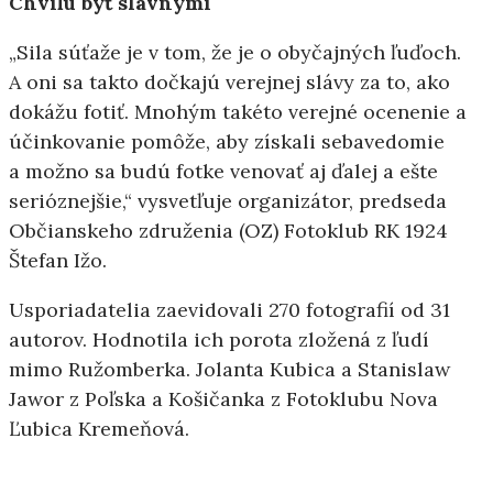
Chvíľu byť slávnymi
„Sila súťaže je v tom, že je o obyčajných ľuďoch.
A oni sa takto dočkajú verejnej slávy za to, ako
dokážu fotiť. Mnohým takéto verejné ocenenie a
účinkovanie pomôže, aby získali sebavedomie
a možno sa budú fotke venovať aj ďalej a ešte
serióznejšie,“ vysvetľuje organizátor, predseda
Občianskeho združenia (OZ) Fotoklub RK 1924
Štefan Ižo.
Usporiadatelia zaevidovali 270 fotografií od 31
autorov. Hodnotila ich porota zložená z ľudí
mimo Ružomberka. Jolanta Kubica a Stanislaw
Jawor z Poľska a Košičanka z Fotoklubu Nova
Ľubica Kremeňová.