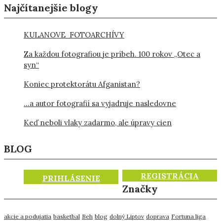
Najčítanejšie blogy
KULANOVE FOTOARCHÍVY
Za každou fotografiou je príbeh. 100 rokov „Otec a
syn“
Koniec protektorátu Afganistan?
…a autor fotografií sa vyjadruje nasledovne
Keď neboli vlaky zadarmo, ale úpravy cien
BLOG
REGISTRÁCIA
PRIHLÁSENIE
Značky
akcie a podujatia
basketbal
Beh
blog
dolný Liptov
doprava
Fortuna liga