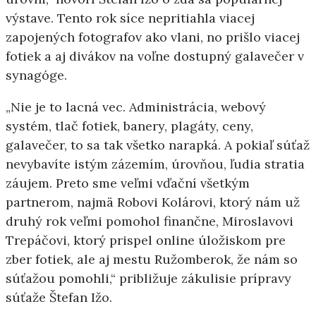
výstave. Tento rok síce nepritiahla viacej
zapojených fotografov ako vlani, no prišlo viacej
fotiek a aj divákov na voľne dostupný galavečer v
synagóge.
„Nie je to lacná vec. Administrácia, webový
systém, tlač fotiek, banery, plagáty, ceny,
galavečer, to sa tak všetko narapká. A pokiaľ súťaž
nevybavíte istým zázemím, úrovňou, ľudia stratia
záujem. Preto sme veľmi vďační všetkým
partnerom, najmä Robovi Kolárovi, ktorý nám už
druhý rok veľmi pomohol finančne, Miroslavovi
Trepáčovi, ktorý prispel online úložiskom pre
zber fotiek, ale aj mestu Ružomberok, že nám so
súťažou pomohli,“ približuje zákulisie prípravy
súťaže Štefan Ižo.