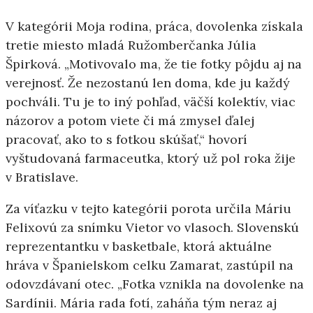
V kategórii Moja rodina, práca, dovolenka získala
tretie miesto mladá Ružomberčanka Júlia
Špirková. „Motivovalo ma, že tie fotky pôjdu aj na
verejnosť. Že nezostanú len doma, kde ju každý
pochváli. Tu je to iný pohľad, väčší kolektív, viac
názorov a potom viete či má zmysel ďalej
pracovať, ako to s fotkou skúšať,“ hovorí
vyštudovaná farmaceutka, ktorý už pol roka žije
v Bratislave.
Za víťazku v tejto kategórii porota určila Máriu
Felixovú za snímku Vietor vo vlasoch. Slovenskú
reprezentantku v basketbale, ktorá aktuálne
hráva v Španielskom celku Zamarat, zastúpil na
odovzdávaní otec. „Fotka vznikla na dovolenke na
Sardínii. Mária rada fotí, zaháňa tým neraz aj