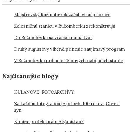
Majstrovský Ružomberok začal letnú prípravu
Železničnú stanicu v Ružomberku zrekonštruujú
Do Ružomberka sa vracia známa tvár
Druhý augustový víkend prinesie zaujímavý program
V Ružomberku pribudlo 25 nových nabíjacích staníc
Najčítanejšie blogy
KULANOVE FOTOARCHÍVY
Za každou fotografiou je príbeh. 100 rokov „Otec a
syn“
Koniec protektorátu Afganistan?