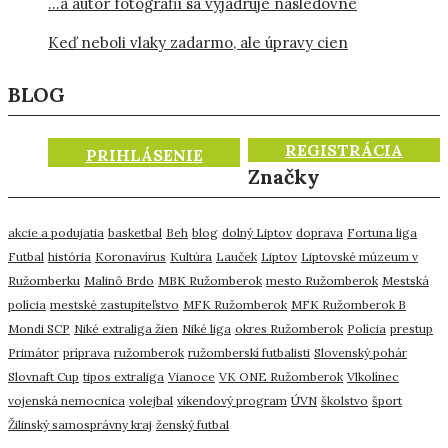
…a autor fotografií sa vyjadruje nasledovne
Keď neboli vlaky zadarmo, ale úpravy cien
BLOG
REGISTRÁCIA
PRIHLÁSENIE
Značky
akcie a podujatia
basketbal
Beh
blog
dolný Liptov
doprava
Fortuna liga
Futbal
história
Koronavírus
Kultúra
Lauček
Liptov
Liptovské múzeum v
Ružomberku
Malinô Brdo
MBK Ružomberok
mesto Ružomberok
Mestská
polícia
mestské zastupiteľstvo
MFK Ružomberok
MFK Ružomberok B
Mondi SCP
Niké extraliga žien
Niké liga
okres Ružomberok
Polícia
prestup
Primátor
príprava
ružomberok
ružomberskí futbalisti
Slovenský pohár
Slovnaft Cup
tipos extraliga
Vianoce
VK ONE Ružomberok
Vlkolínec
vojenská nemocnica
volejbal
víkendový program
ÚVN
školstvo
šport
Žilinský samosprávny kraj
ženský futbal