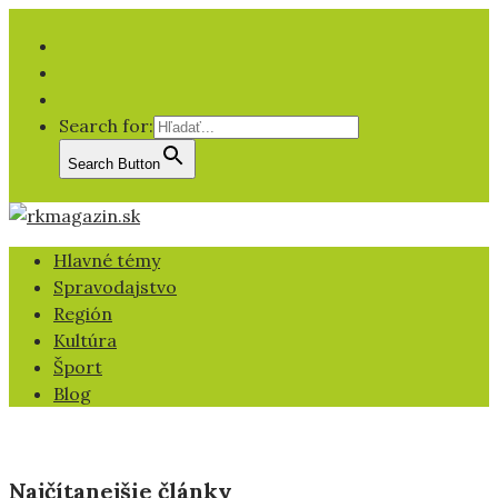
Facebook
YT
IG
Search for:
Search Button
Hlavné témy
Spravodajstvo
Región
Kultúra
Šport
Blog
Najčítanejšie články