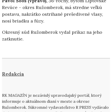
Pavol Šooš (vpravo),
36-ročný, bytom Liptovské
Revúce – okres Ružomberok, má stredne veľkú
postavu, nakrátko ostrihané prešedivené vlasy,
nosí briadku a fúzy.
Okresný súd Ružomberok vydal príkaz na jeho
zatknutie.
Redakcia
RK MAGAZÍN je nezávislý spravodajský portál, ktorý
informuje o aktuálnom dianí v meste a okrese
Ružomberok. Súkromné vydavateľstvo R PRESS vydávalo