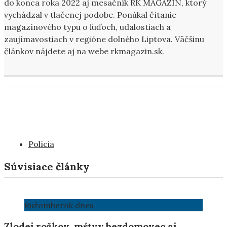
do konca roka 2022 aj mesačník RK MAGAZÍN, ktorý
vychádzal v tlačenej podobe. Ponúkal čítanie
magazínového typu o ľuďoch, udalostiach a
zaujímavostiach v regióne dolného Liptova. Väčšinu
článkov nájdete aj na webe rkmagazin.sk.
Polícia
Súvisiace články
Ružomberok dnes
Zlodej rožkov, mŕtvy bezdomovec aj