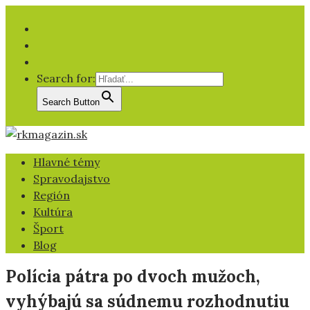
Facebook
YT
IG
Search for:
Search Button
Hlavné témy
Spravodajstvo
Región
Kultúra
Šport
Blog
Polícia pátra po dvoch mužoch,
vyhýbajú sa súdnemu rozhodnutiu