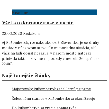
Headline
Všetko o koronavíruse v meste
22.03.2020
Redakcia
Aj Ružomberok, rovnako ako celé Slovensko, je už druhý
mesiac v núdzovom stave. Čo mimoriadna situácia, akú
väčšina ľudí dosiaľ nezažila, v našom meste nateraz
priniesla (aktualizované naposledy v nedeľu, 26. apríla o
22:00).
Najčítanejšie články
Majstrovský Ružomberok začal letnú prípravu
Železničnú stanicu v Ružomberku zrekonštruujú
Do Ružomberka sa vracia známa tvár