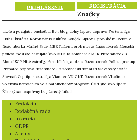
REGISTRÁCIA
PRIHLÁSENIE
Značky
akcie a podujatia
basketbal
Beh
blog
dolný Liptov
doprava
Fortuna liga
Futbal
história
Koronavírus
Kultúra
Lauček
Liptov
Liptovské múzeum v
Ružomberku
Malinô Brdo
MBK Ružomberok
mesto Ružomberok
Mestská
polícia
mestské zastupiteľstvo
MFK Ružomberok
MFK Ružomberok B
Mondi SCP
Niké extraliga žien
Niké liga
okres Ružomberok
Polícia
prestup
Primátor
príprava
ružomberok
ružomberskí futbalisti
Slovenský pohár
Slovnaft Cup
tipos extraliga
Vianoce
VK ONE Ružomberok
Vlkolínec
vojenská nemocnica
volejbal
víkendový program
ÚVN
školstvo
šport
Žilinský samosprávny kraj
ženský futbal
​Redakcia
Redakčná rada
Inzercia
GDPR
Archív