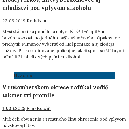
mladiství pod vplyvom alkoholu
22.03.2019
Redakcia
Mestská polícia pomáhala uplynulý týždeň opitému
bezdomovcovi, no jedného našla už mŕtveho. Opakovane
prichytili Rumunov vyberať od ľudí peniaze a aj zlodeja
rožkov. Pri koordinovanej policajnej akcii spolu so štátnymi
odhalili 21 mladistvých pijúcich alkohol.
Headline
V ružomberskom okrese nafúkal vodič
takmer tri promile
19.06.2025
Filip Kubáň
Muž čelí obvineniu z trestného činu ohrozenia pod vplyvom
návykovej látky.