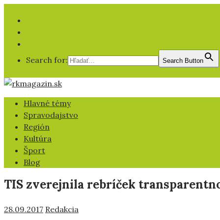
Facebook
YT
IG
Search for:
Search Button
Hlavné témy
Spravodajstvo
Región
Kultúra
Šport
Blog
TIS zverejnila rebríček transparent
28.09.2017
Redakcia