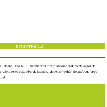
REGISTRÁCIA
ku
Malinô Brdo
MBK Ružomberok
mesto Ružomberok
Mestská polícia
a
ružomberok
ružomberskí futbalisti
Slovenský pohár
Slovnaft Cup
tipos
tbal