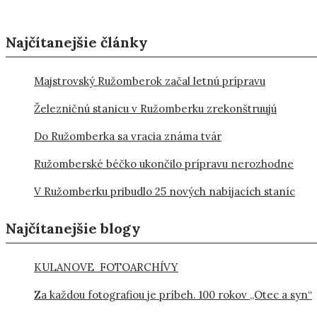
Najčítanejšie články
Majstrovský Ružomberok začal letnú prípravu
Železničnú stanicu v Ružomberku zrekonštruujú
Do Ružomberka sa vracia známa tvár
Ružomberské béčko ukončilo prípravu nerozhodne
V Ružomberku pribudlo 25 nových nabíjacích staníc
Najčítanejšie blogy
KULANOVE FOTOARCHÍVY
Za každou fotografiou je príbeh. 100 rokov „Otec a syn“