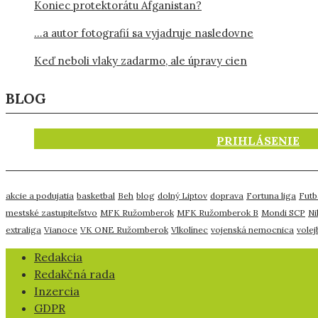
Koniec protektorátu Afganistan?
…a autor fotografií sa vyjadruje nasledovne
Keď neboli vlaky zadarmo, ale úpravy cien
BLOG
PRIHLÁSENIE
akcie a podujatia
basketbal
Beh
blog
dolný Liptov
doprava
Fortuna liga
Futb
mestské zastupiteľstvo
MFK Ružomberok
MFK Ružomberok B
Mondi SCP
Ni
extraliga
Vianoce
VK ONE Ružomberok
Vlkolínec
vojenská nemocnica
volej
​Redakcia
Redakčná rada
Inzercia
GDPR