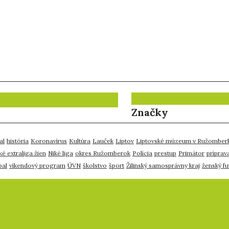
Značky
al
história
Koronavírus
Kultúra
Lauček
Liptov
Liptovské múzeum v Ružomber
ké extraliga žien
Niké liga
okres Ružomberok
Polícia
prestup
Primátor
príprav
bal
víkendový program
ÚVN
školstvo
šport
Žilinský samosprávny kraj
ženský fu