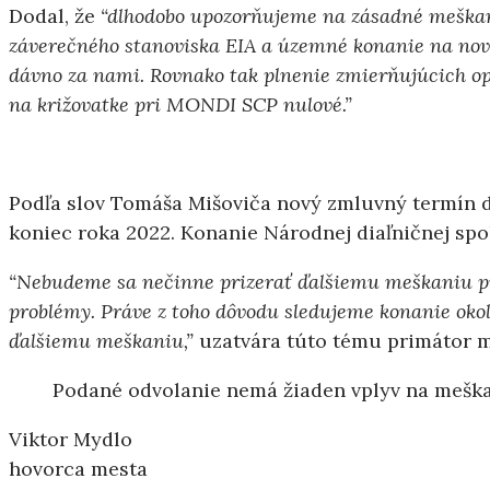
Dodal, že
“dlhodobo upozorňujeme na zásadné meškanie
záverečného stanoviska EIA a územné konanie na novú
dávno za nami. Rovnako tak plnenie zmierňujúcich op
na križovatke pri MONDI SCP nulové.”
Podľa slov Tomáša Mišoviča nový zmluvný termín d
koniec roka 2022. Konanie Národnej diaľničnej spo
“Nebudeme sa nečinne prizerať ďalšiemu meškaniu pr
problémy. Práve z toho dôvodu sledujeme konanie okol
ďalšiemu meškaniu,”
uzatvára túto tému primátor 
Podané odvolanie nemá žiaden vplyv na meška
Viktor Mydlo
hovorca mesta