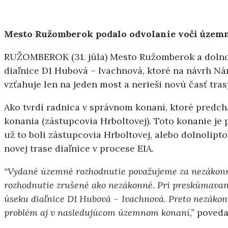
Mesto Ružomberok podalo odvolanie voči územné
RUŽOMBEROK (31. júla) Mesto Ružomberok a dolno
diaľnice D1 Hubová – Ivachnová, ktoré na návrh Ná
vzťahuje len na jeden most a nerieši novú časť tra
Ako tvrdí radnica v správnom konaní, ktoré predc
konania (zástupcovia Hrboltovej). Toto konanie je 
už to boli zástupcovia Hrboltovej, alebo dolnolipt
novej trase diaľnice v procese EIA.
“Vydané územné rozhodnutie považujeme za nezákonné.
rozhodnutie zrušené ako nezákonné. Pri preskúmavaní
úseku diaľnice D1 Hubová – Ivachnová. Preto nezáko
problém aj v nasledujúcom územnom konaní,”
poveda