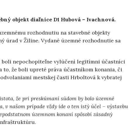
ný objekt diaľnice D1 Hubová – Ivachnová.
 územnému rozhodnutiu na stavebné objekty
sný úrad v Žiline. Vydané územné rozhodnutie sa
boli nepochopiteľne vylúčení legitímni účastníci
 to, že boli upreté práva účastníkom konania, či
 odvolaniami mestskej časti Hrboltová k vybratej
istota, že pri preskúmaní súdom by bolo územné
 v našom prípade vždy ide o ten istý účel – výstavbu
y nepodstatnom územnom konaní spôsobí zásadný
nfraštruktúru.