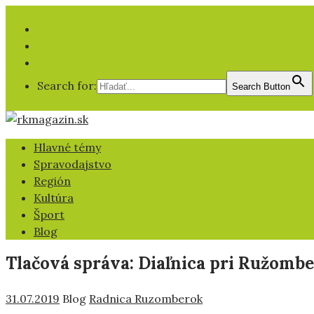
Facebook
YT
IG
Search for:
Search Button
Hlavné témy
Spravodajstvo
Región
Kultúra
Šport
Blog
Tlačová správa: Diaľnica pri Ružomb
31.07.2019
Blog
Radnica Ruzomberok