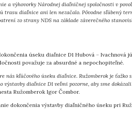
 a výhovorky Národnej diaľničnej spoločnosti v povoľo
 trasu diaľnice ani len nezačalo. Pôvodne sľúbený ter
atrení zo strany NDS na základe záverečného stanovis
okončenia úseku diaľnice D1 Hubová – Ivachnová jún
ločnosti považuje za absurdné a nepochopiteľné.
e nás kľúčového úseku diaľnice. Ružomberok je ťažko 
o výstavby diaľnice D1 veľmi pozorne, aby sme dokázali
mesta Ružomberok Igor Čombor.
nie dokončenia výstavby diaľničného úseku pri Ru