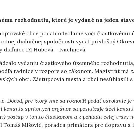
mu rozhodnutiu, ktoré je vydané na jeden staveb
liptovské obce podali odvolanie voči čiastkovému
rodnej diaľničnej spoločnosti vydal príslušný Okre
sy diaľnice D1 Hubová – Ivachnová.
hádzalo vydaniu čiastkového územného rozhodnutia, 
podľa radnice v rozpore so zákonom. Magistrát má za
ovských obcí. Zástupcovia mesta a obcí nesúhlasili s
 Dôvod, pre ktorý sme sa rozhodli podať odvolanie je 
 konania správnych orgánov sa posudzuje účel konania,
nný postup v tomto čiastkovom a z pohľadu celej tras
l Tomáš Mišovič, poradca primátora pre dopravu a i