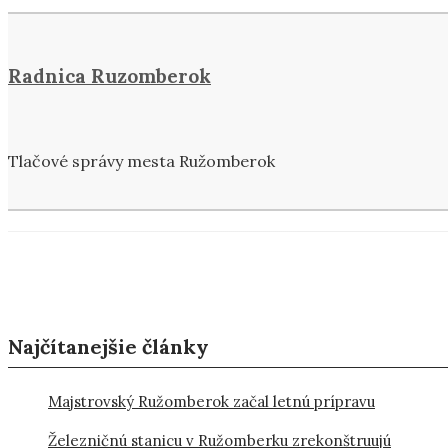
Radnica Ruzomberok
Tlačové správy mesta Ružomberok
Najčítanejšie články
Majstrovský Ružomberok začal letnú prípravu
Železničnú stanicu v Ružomberku zrekonštruujú