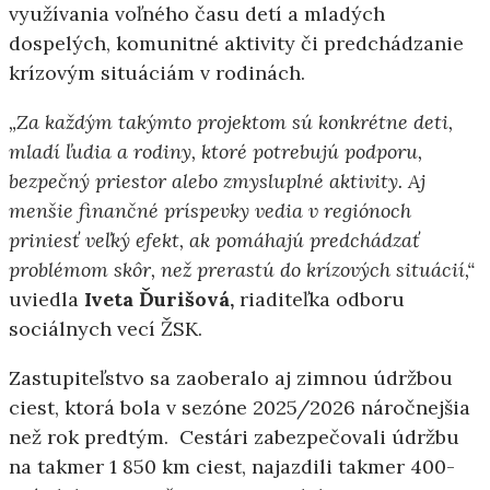
využívania voľného času detí a mladých
dospelých, komunitné aktivity či predchádzanie
krízovým situáciám v rodinách.
„Za každým takýmto projektom sú konkrétne deti,
mladí ľudia a rodiny, ktoré potrebujú podporu,
bezpečný priestor alebo zmysluplné aktivity. Aj
menšie finančné príspevky vedia v regiónoch
priniesť veľký efekt, ak pomáhajú predchádzať
problémom skôr, než prerastú do krízových situácií,“
uviedla
Iveta Ďurišová,
riaditeľka odboru
sociálnych vecí ŽSK.
Zastupiteľstvo sa zaoberalo aj zimnou údržbou
ciest, ktorá bola v sezóne 2025/2026 náročnejšia
než rok predtým. Cestári zabezpečovali údržbu
na takmer 1 850 km ciest, najazdili takmer 400-