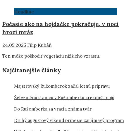
Headline
Počasie ako na hojdačke pokračuje, v noci
hrozí mráz
24.05.2025
Filip Kubáň
Ten môže poškodiť vegetáciu nižšieho vzrastu.
Najčítanejšie články
Majstrovský Ružomberok začal letnú prípravu
Železničnú stanicu v Ružomberku zrekonštruujú
Do Ružomberka sa vracia známa tvár
Druhý augustový víkend prinesie zaujímavý program