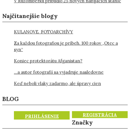
V Ružomberku pribudlo 25 nových nabíjacích staníc
Najčítanejšie blogy
KULANOVE FOTOARCHÍVY
Za každou fotografiou je príbeh. 100 rokov „Otec a
syn“
Koniec protektorátu Afganistan?
…a autor fotografií sa vyjadruje nasledovne
Keď neboli vlaky zadarmo, ale úpravy cien
BLOG
REGISTRÁCIA
PRIHLÁSENIE
Značky