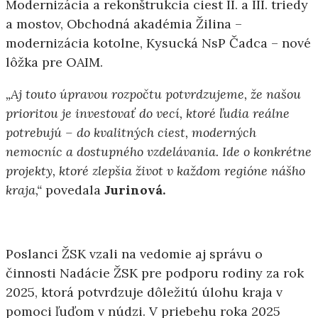
Modernizácia a rekonštrukcia ciest II. a III. triedy
a mostov, Obchodná akadémia Žilina –
modernizácia kotolne, Kysucká NsP Čadca – nové
lôžka pre OAIM.
„Aj touto úpravou rozpočtu potvrdzujeme, že našou
prioritou je investovať do vecí, ktoré ľudia reálne
potrebujú – do kvalitných ciest, moderných
nemocníc a dostupného vzdelávania. Ide o konkrétne
projekty, ktoré zlepšia život v každom regióne nášho
kraja,“
povedala
Jurinová.
Poslanci ŽSK vzali na vedomie aj správu o
činnosti Nadácie ŽSK pre podporu rodiny za rok
2025, ktorá potvrdzuje dôležitú úlohu kraja v
pomoci ľuďom v núdzi. V priebehu roka 2025