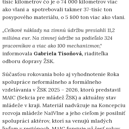
tisíc kilometrov čo je o 74 000 kilometrov viac
ako vlani a spotrebovali takmer 37-tisíc ton
posypového materiálu, o 5 800 ton viac ako vlani.
„Celkové náklady na zimnú údržbu presiahli 11,2
milióna eur. Na zimnej údržbe sa podieľalo 324
pracovníkov a viac ako 100 mechanizmov,“
informovala
Gabriela Tisoňová,
riaditeľka
odboru dopravy ŽSK.
Súčasťou rokovania bolo aj vyhodnotenie Roka
spolupráce neformálneho a formálneho
vzdelávania v ŽSK 2025 – 2026, ktorú predstavil
MAIC (Sekcia pre mládež ŽSK) a aktuálny stav
mládeže v kraji. Materiál nadväzuje na Koncepciu
rozvoja mládeže Na1Vlne a jeho cieľom je posilniť
spolupráci aktérov, ktorí sa venujú mladých
ľuďom v regiónoch. MAIC funguje už šesť rokov