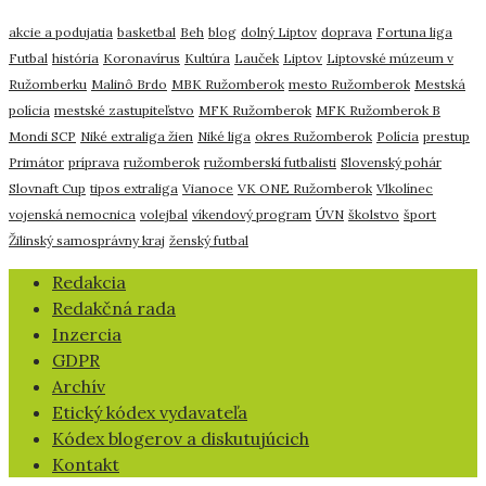
akcie a podujatia
basketbal
Beh
blog
dolný Liptov
doprava
Fortuna liga
Futbal
história
Koronavírus
Kultúra
Lauček
Liptov
Liptovské múzeum v
Ružomberku
Malinô Brdo
MBK Ružomberok
mesto Ružomberok
Mestská
polícia
mestské zastupiteľstvo
MFK Ružomberok
MFK Ružomberok B
Mondi SCP
Niké extraliga žien
Niké liga
okres Ružomberok
Polícia
prestup
Primátor
príprava
ružomberok
ružomberskí futbalisti
Slovenský pohár
Slovnaft Cup
tipos extraliga
Vianoce
VK ONE Ružomberok
Vlkolínec
vojenská nemocnica
volejbal
víkendový program
ÚVN
školstvo
šport
Žilinský samosprávny kraj
ženský futbal
​Redakcia
Redakčná rada
Inzercia
GDPR
Archív
Etický kódex vydavateľa
Kódex blogerov a diskutujúcich
Kontakt