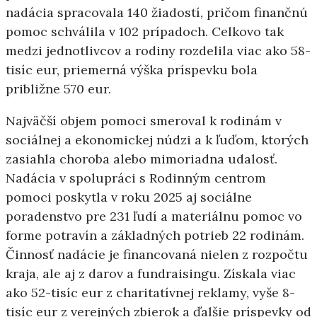
nadácia spracovala 140 žiadostí, pričom finančnú
pomoc schválila v 102 prípadoch. Celkovo tak
medzi jednotlivcov a rodiny rozdelila viac ako 58-
tisíc eur, priemerná výška príspevku bola
približne 570 eur.
Najväčší objem pomoci smeroval k rodinám v
sociálnej a ekonomickej núdzi a k ľuďom, ktorých
zasiahla choroba alebo mimoriadna udalosť.
Nadácia v spolupráci s Rodinným centrom
pomoci poskytla v roku 2025 aj sociálne
poradenstvo pre 231 ľudí a materiálnu pomoc vo
forme potravín a základných potrieb 22 rodinám.
Činnosť nadácie je financovaná nielen z rozpočtu
kraja, ale aj z darov a fundraisingu. Získala viac
ako 52-tisíc eur z charitatívnej reklamy, vyše 8-
tisíc eur z verejných zbierok a ďalšie príspevky od