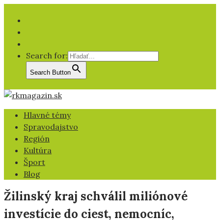
Facebook
YT
IG
Search for:
Search Button
Hlavné témy
Spravodajstvo
Región
Kultúra
Šport
Blog
Žilinský kraj schválil miliónové
investície do ciest, nemocníc,