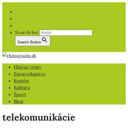
Facebook
YT
IG
Search for:
Search Button
Hlavné témy
Spravodajstvo
Región
Kultúra
Šport
Blog
telekomunikácie