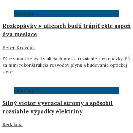
Headline
Rozkopávky v uliciach budú trápiť ešte aspoň
dva mesiace
Peter Kravčák
Ešte v marci začali v uliciach mesta rozsiahle rozkopávky. Sú
za nimi rekonštrukcia rozvodov plynu a budovanie optickej
siete.
Headline
Silný vietor vyvracal stromy a spôsobil
rozsiahle výpadky elektriny
Redakcia