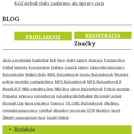
Keď neboli vlaky zadarmo, ale úpravy cien
BLOG
REGISTRÁCIA
PRIHLÁSENIE
Značky
akcie a podujatia
basketbal
Beh
blog
dolný Liptov
doprava
Fortuna liga
Futbal
história
Koronavírus
Kultúra
Lauček
Liptov
Liptovské múzeum v
Ružomberku
Malinô Brdo
MBK Ružomberok
mesto Ružomberok
Mestská
polícia
mestské zastupiteľstvo
MFK Ružomberok
MFK Ružomberok B
Mondi SCP
Niké extraliga žien
Niké liga
okres Ružomberok
Polícia
prestup
Primátor
príprava
ružomberok
ružomberskí futbalisti
Slovenský pohár
Slovnaft Cup
tipos extraliga
Vianoce
VK ONE Ružomberok
Vlkolínec
vojenská nemocnica
volejbal
víkendový program
ÚVN
školstvo
šport
Žilinský samosprávny kraj
ženský futbal
​Redakcia