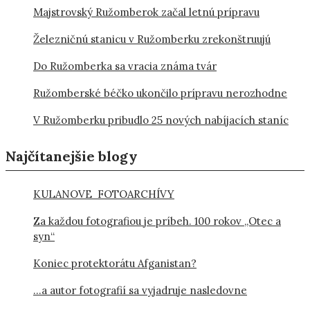
Majstrovský Ružomberok začal letnú prípravu
Železničnú stanicu v Ružomberku zrekonštruujú
Do Ružomberka sa vracia známa tvár
Ružomberské béčko ukončilo prípravu nerozhodne
V Ružomberku pribudlo 25 nových nabíjacích staníc
Najčítanejšie blogy
KULANOVE FOTOARCHÍVY
Za každou fotografiou je príbeh. 100 rokov „Otec a
syn“
Koniec protektorátu Afganistan?
…a autor fotografií sa vyjadruje nasledovne