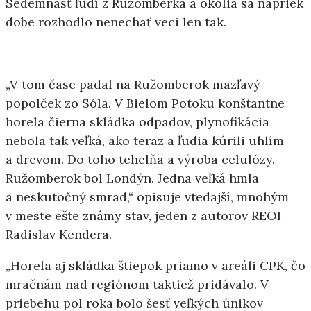
Sedemnásť ľudí z Ružomberka a okolia sa napriek
dobe rozhodlo nenechať veci len tak.
„V tom čase padal na Ružomberok mazľavý
popolček zo Sóla. V Bielom Potoku konštantne
horela čierna skládka odpadov, plynofikácia
nebola tak veľká, ako teraz a ľudia kúrili uhlím
a drevom. Do toho tehelňa a výroba celulózy.
Ružomberok bol Londýn. Jedna veľká hmla
a neskutočný smrad,“ opisuje vtedajší, mnohým
v meste ešte známy stav, jeden z autorov REOI
Radislav Kendera.
„Horela aj skládka štiepok priamo v areáli CPK, čo
mračnám nad regiónom taktiež pridávalo. V
priebehu pol roka bolo šesť veľkých únikov