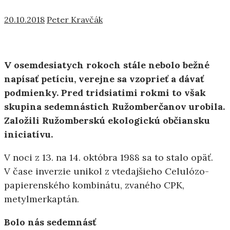
20.10.2018
Peter Kravčák
V osemdesiatych rokoch stále nebolo bežné
napísať petíciu, verejne sa vzoprieť a dávať
podmienky. Pred tridsiatimi rokmi to však
skupina sedemnástich Ružomberčanov urobila.
Založili Ružomberskú ekologickú občiansku
iniciatívu.
V noci z 13. na 14. októbra 1988 sa to stalo opäť.
V čase inverzie unikol z vtedajšieho Celulózo-
papierenského kombinátu, zvaného CPK,
metylmerkaptán.
Bolo nás sedemnásť