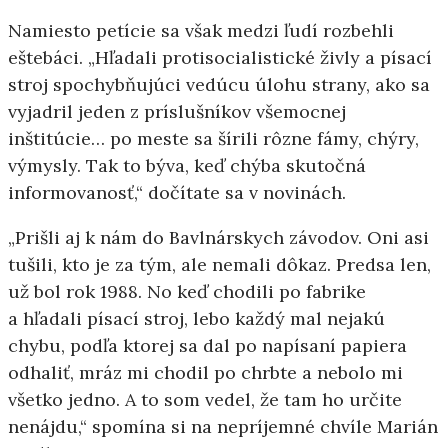
Namiesto petície sa však medzi ľudí rozbehli
eštebáci. „Hľadali protisocialistické živly a písací
stroj spochybňujúci vedúcu úlohu strany, ako sa
vyjadril jeden z príslušníkov všemocnej
inštitúcie… po meste sa šírili rôzne fámy, chýry,
výmysly. Tak to býva, keď chýba skutočná
informovanosť,“ dočítate sa v novinách.
„Prišli aj k nám do Bavlnárskych závodov. Oni asi
tušili, kto je za tým, ale nemali dôkaz. Predsa len,
už bol rok 1988. No keď chodili po fabrike
a hľadali písací stroj, lebo každý mal nejakú
chybu, podľa ktorej sa dal po napísaní papiera
odhaliť, mráz mi chodil po chrbte a nebolo mi
všetko jedno. A to som vedel, že tam ho určite
nenájdu,“ spomína si na nepríjemné chvíle Marián