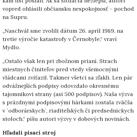
kam list poslali. Ak sa situácia nezlepší, autori
vopred ohlásili občiansku nespokojnosť – pochod
na Supru.
„Naschvál sme zvolili dátum 26. apríl 1989, na
tretie výročie katastrofy v Černobyle,“ vraví
Mydlo.
„Ostalo však len pri zbožnom prianí. Strach
miestnych činiteľov pred vtedy všemocnými
vládcami zvíťazil. Takmer všetci sa zľakli. Len pár
odvážnejších podpisy odovzdalo okresnému
tajomníkovi strany (asi 500 podpisov). Naša výzva
s prázdnymi podpisovými hárkami zostala zväčša
v ´odborárskych´, riaditeľských či predsedníckych
stoloch,“ píšu autori výzvy v dobových novinách.
Hľadali písací stroj