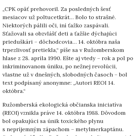
„CPK opäť prehovoril. Za posledných šesť
mesiacov už poltucetkrát… Bolo to strašné.
Niektorých pálili oči, iní ťažko zaspávali.
Sťažovali sa obzvlášť deti a ťažšie dýchajúci
prieduškári – dôchodcovia… 14. októbra naša
trpezlivosť pretiekla,“ píše sa v Ružomberskom
hlase z 28. apríla 1990. Ešte aj vtedy – rok a pol po
inkriminovanom úniku, po nežnej revolúcii,
vlastne už v dnešných, slobodných časoch – bol
text podpísaný anonymne: „Autori REOI 14.
októbra.“
Ružomberská ekologická občianska iniciatíva
(REOI) vznikla práve 14. októbra 1988. Dôvodom
bol opakujúci sa únik toxického plynu
s nepríjemným zápachom – metylmerkaptánu.