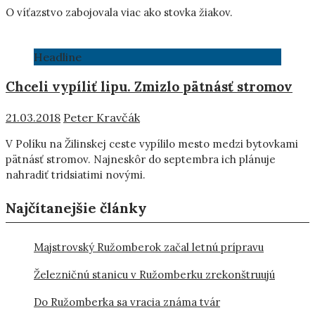
O víťazstvo zabojovala viac ako stovka žiakov.
Headline
Chceli vypíliť lipu. Zmizlo pätnásť stromov
21.03.2018
Peter Kravčák
V Políku na Žilinskej ceste vypílilo mesto medzi bytovkami
pätnásť stromov. Najneskôr do septembra ich plánuje
nahradiť tridsiatimi novými.
Najčítanejšie články
Majstrovský Ružomberok začal letnú prípravu
Železničnú stanicu v Ružomberku zrekonštruujú
Do Ružomberka sa vracia známa tvár