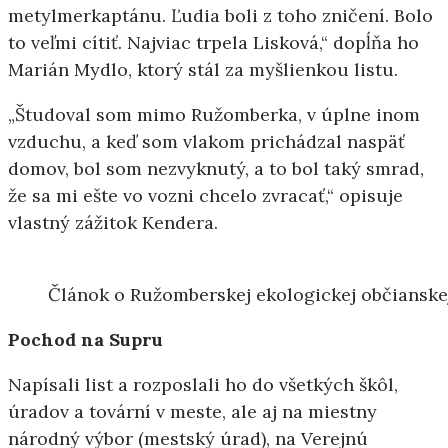
metylmerkaptánu. Ľudia boli z toho zničení. Bolo
to veľmi cítiť. Najviac trpela Lisková,“ dopĺňa ho
Marián Mydlo, ktorý stál za myšlienkou listu.
„Študoval som mimo Ružomberka, v úplne inom
vzduchu, a keď som vlakom prichádzal naspäť
domov, bol som nezvyknutý, a to bol taký smrad,
že sa mi ešte vo vozni chcelo zvracať,“ opisuje
vlastný zážitok Kendera.
Článok o Ružomberskej ekologickej občianskej
Pochod na Supru
Napísali list a rozposlali ho do všetkých škôl,
úradov a tovární v meste, ale aj na miestny
národný výbor (mestský úrad), na Verejnú