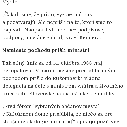
Mydlo.
„Čakali sme, že prídu, vyzbierajú nás
a pozatvárajú. Ale neprišli na to, ktorí sme to
napísali. Naopak, list, hoci bez podpisovej
podpory, na vláde zabral,“ vraví Kendera.
Namiesto pochodu prišli ministri
Tak silný únik sa od 14. októbra 1988 vraj
nezopakoval. V marci, mesiac pred ohláseným
pochodom prišla do Ružomberka vládna
delegácia na čele s ministrom vnútra a životného
prostredia Slovenskej socialistickej republiky.
„Pred fórom ´vybraných občanov mesta´
v Kultúrnom dome prisľúbila, že niečo sa pre
zlepšenie ekológie bude diať,“ opisujú pozitívny