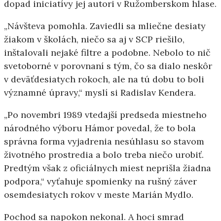
dopad iniciatívy jej autori v Ružomberskom hlase.
„Návšteva pomohla. Zaviedli sa mliečne desiaty
žiakom v školách, niečo sa aj v SCP riešilo,
inštalovali nejaké filtre a podobne. Nebolo to nič
svetoborné v porovnaní s tým, čo sa dialo neskôr
v deväťdesiatych rokoch, ale na tú dobu to boli
významné úpravy,“ myslí si Radislav Kendera.
„Po novembri 1989 vtedajší predseda miestneho
národného výboru Hámor povedal, že to bola
správna forma vyjadrenia nesúhlasu so stavom
životného prostredia a bolo treba niečo urobiť.
Predtým však z oficiálnych miest neprišla žiadna
podpora,“ vyťahuje spomienky na rušný záver
osemdesiatych rokov v meste Marián Mydlo.
Pochod sa napokon nekonal. A hoci smrad