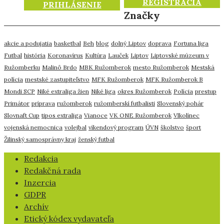
REGISTRÁCIA
PRIHLÁSENIE
Značky
akcie a podujatia
basketbal
Beh
blog
dolný Liptov
doprava
Fortuna liga
Futbal
história
Koronavírus
Kultúra
Lauček
Liptov
Liptovské múzeum v
Ružomberku
Malinô Brdo
MBK Ružomberok
mesto Ružomberok
Mestská
polícia
mestské zastupiteľstvo
MFK Ružomberok
MFK Ružomberok B
Mondi SCP
Niké extraliga žien
Niké liga
okres Ružomberok
Polícia
prestup
Primátor
príprava
ružomberok
ružomberskí futbalisti
Slovenský pohár
Slovnaft Cup
tipos extraliga
Vianoce
VK ONE Ružomberok
Vlkolínec
vojenská nemocnica
volejbal
víkendový program
ÚVN
školstvo
šport
Žilinský samosprávny kraj
ženský futbal
​Redakcia
Redakčná rada
Inzercia
GDPR
Archív
Etický kódex vydavateľa