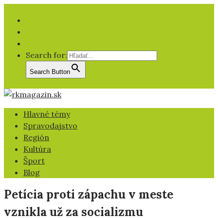
Facebook
YT
IG
Search for:
Search Button
Hlavné témy
Spravodajstvo
Región
Kultúra
Šport
Blog
Petícia proti zápachu v meste
vznikla už za socializmu