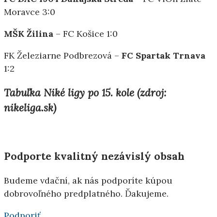
Moravce 3:0
MŠK Žilina
– FC Košice 1:0
FK Železiarne Podbrezová –
FC Spartak Trnava
1:2
Tabuľka Niké ligy po 15. kole (zdroj:
nikeliga.sk)
Podporte kvalitný nezávislý obsah
Budeme vdační, ak nás podporíte kúpou
dobrovoľného predplatného. Ďakujeme.
Podporiť