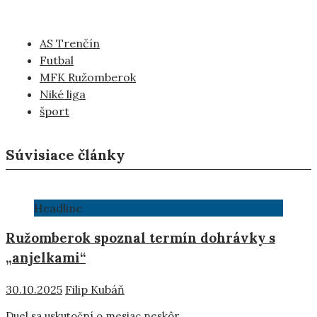
AS Trenčín
Futbal
MFK Ružomberok
Niké liga
šport
Súvisiace články
Headline
Ružomberok spoznal termín dohrávky s
„anjelkami“
30.10.2025
Filip Kubáň
Duel sa uskutoční o mesiac neskôr.