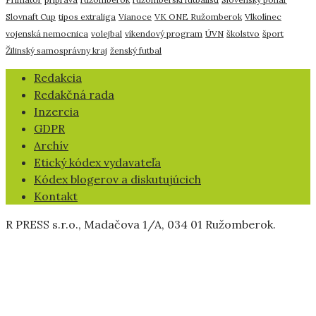
Slovnaft Cup
tipos extraliga
Vianoce
VK ONE Ružomberok
Vlkolínec
vojenská nemocnica
volejbal
víkendový program
ÚVN
školstvo
šport
Žilinský samosprávny kraj
ženský futbal
​Redakcia
Redakčná rada
Inzercia
GDPR
Archív
Etický kódex vydavateľa
Kódex blogerov a diskutujúcich
Kontakt
R PRESS s.r.o., Madačova 1/A, 034 01 Ružomberok.