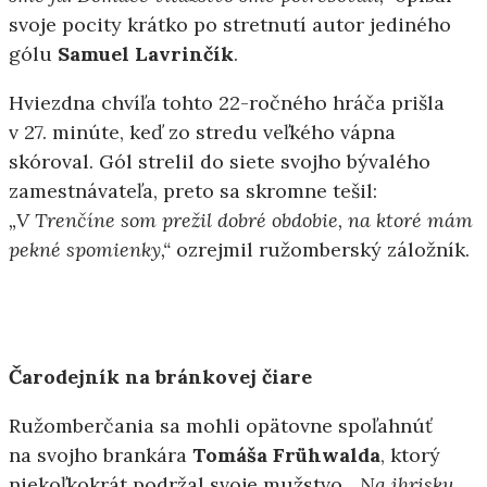
svoje pocity krátko po stretnutí autor jediného
gólu
Samuel Lavrinčík
.
Hviezdna chvíľa tohto 22-ročného hráča prišla
v 27. minúte, keď zo stredu veľkého vápna
skóroval. Gól strelil do siete svojho bývalého
zamestnávateľa, preto sa skromne tešil:
„V Trenčíne som prežil dobré obdobie, na ktoré mám
pekné spomienky,“
ozrejmil ružomberský záložník.
Čarodejník na bránkovej čiare
Ružomberčania sa mohli opätovne spoľahnúť
na svojho brankára
Tomáša Frühwalda
, ktorý
niekoľkokrát podržal svoje mužstvo.
„Na ihrisku