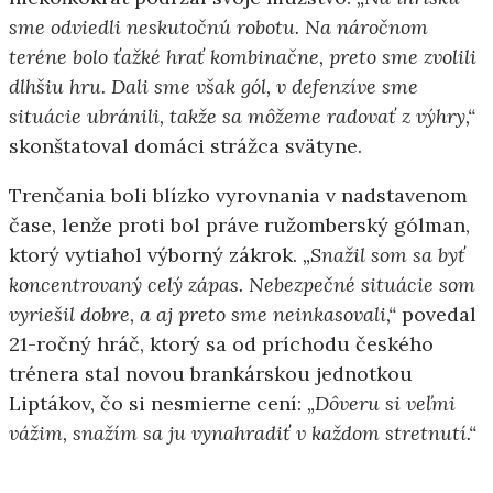
sme odviedli neskutočnú robotu. Na náročnom
teréne bolo ťažké hrať kombinačne, preto sme zvolili
dlhšiu hru. Dali sme však gól, v defenzíve sme
situácie ubránili, takže sa môžeme radovať z výhry,“
skonštatoval domáci strážca svätyne.
Trenčania boli blízko vyrovnania v nadstavenom
čase, lenže proti bol práve ružomberský gólman,
ktorý vytiahol výborný zákrok.
„Snažil som sa byť
koncentrovaný celý zápas. Nebezpečné situácie som
vyriešil dobre, a aj preto sme neinkasovali,“
povedal
21-ročný hráč, ktorý sa od príchodu českého
trénera stal novou brankárskou jednotkou
Liptákov, čo si nesmierne cení:
„Dôveru si veľmi
vážim, snažím sa ju vynahradiť v každom stretnutí.“