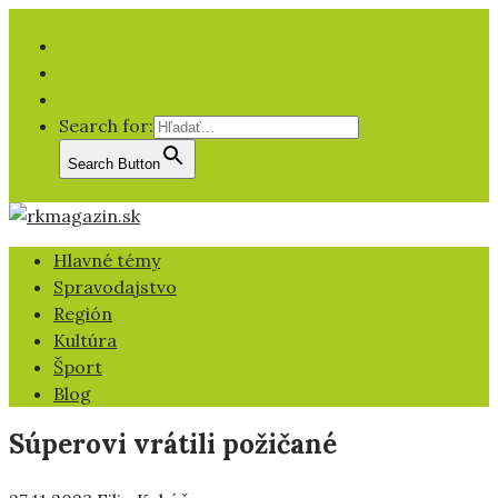
Facebook
YT
IG
Search for:
Search Button
Hlavné témy
Spravodajstvo
Región
Kultúra
Šport
Blog
Súperovi vrátili požičané