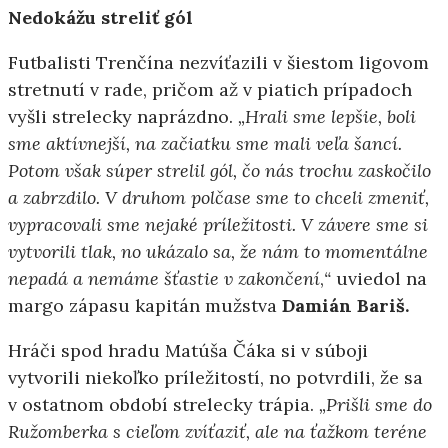
Nedokážu streliť gól
Futbalisti Trenčína nezvíťazili v šiestom ligovom
stretnutí v rade, pričom až v piatich prípadoch
vyšli strelecky naprázdno.
„Hrali sme lepšie, boli
sme aktívnejší, na začiatku sme mali veľa šancí.
Potom však súper strelil gól, čo nás trochu zaskočilo
a zabrzdilo. V druhom polčase sme to chceli zmeniť,
vypracovali sme nejaké príležitosti. V závere sme si
vytvorili tlak, no ukázalo sa, že nám to momentálne
nepadá a nemáme šťastie v zakončení
,
“
uviedol na
margo zápasu kapitán mužstva
Damián Bariš.
Hráči spod hradu Matúša Čáka si v súboji
vytvorili niekoľko príležitostí, no potvrdili, že sa
v ostatnom období strelecky trápia.
„Prišli sme do
Ružomberka s cieľom zvíťaziť, ale na ťažkom teréne