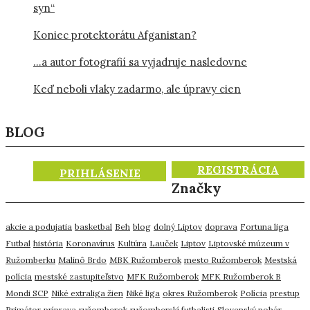
syn“
Koniec protektorátu Afganistan?
…a autor fotografií sa vyjadruje nasledovne
Keď neboli vlaky zadarmo, ale úpravy cien
BLOG
REGISTRÁCIA
PRIHLÁSENIE
Značky
akcie a podujatia
basketbal
Beh
blog
dolný Liptov
doprava
Fortuna liga
Futbal
história
Koronavírus
Kultúra
Lauček
Liptov
Liptovské múzeum v
Ružomberku
Malinô Brdo
MBK Ružomberok
mesto Ružomberok
Mestská
polícia
mestské zastupiteľstvo
MFK Ružomberok
MFK Ružomberok B
Mondi SCP
Niké extraliga žien
Niké liga
okres Ružomberok
Polícia
prestup
Primátor
príprava
ružomberok
ružomberskí futbalisti
Slovenský pohár