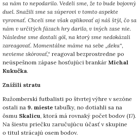
sa nám to nepodarilo. Vedeli sme, že to bude bojovný
duel. Snažili sme sa súperovi v tomto aspekte
vyrovnať. Chceli sme však aplikovať aj náš štýl, čo sa
nám v určitých fázach hry darilo, v iných zase nie.
Následne sme dostali gól, na ktorý sme nedokázali
zareagovať. Momentálne máme na sebe „deku“,
nevieme skórovať,“
reagoval bezprostredne po
neúspešnom zápase hosťujúci brankár
Michal
Kukučka
.
Znížili stratu
Ružomberskí futbalisti po štvrtej výhre v sezóne
ostali na
9. mieste
tabuľky, no dotiahli sa na
ôsmu
Skalicu
, ktorá má rovnaký počet bodov (17).
Na šiestu priečku zaručujúcu účasť v skupine
o titul strácajú osem bodov.