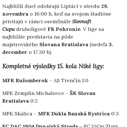
Najbližší duel odohrajú Liptáci v stredu
29.
novembra
o 16:00 h, keď na svojom štadióne
privítajú v rámci osemfinále
Slovnaft
Cupu
druholigové
FK Pohronie
. V lige sa
najbližšie predstavia na pôde
majstrovského
Slovana Bratislava
(nedeľa
3.
december
o 17:30 h).
Kompletné výsledky 15. kola Niké ligy:
MFK Ružomberok
– AS Trenčín 1:0
MFK Zemplín Michalovce –
ŠK Slovan
Bratislava
0:2
MFK Skalica –
MFK Dukla Banská Bystrica
0:3
FC DAC 1904 Dunajská Streda
– FC ViOn Zlaté