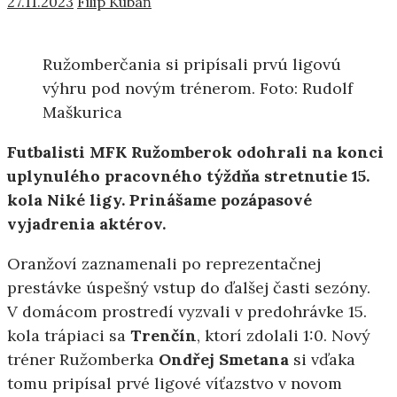
27.11.2023
Filip Kubáň
Ružomberčania si pripísali prvú ligovú
výhru pod novým trénerom. Foto: Rudolf
Maškurica
Futbalisti MFK Ružomberok odohrali na konci
uplynulého pracovného týždňa stretnutie 15.
kola Niké ligy. Prinášame pozápasové
vyjadrenia aktérov.
Oranžoví zaznamenali po reprezentačnej
prestávke úspešný vstup do ďalšej časti sezóny.
V domácom prostredí vyzvali v predohrávke 15.
kola trápiaci sa
Trenčín
, ktorí zdolali 1:0. Nový
tréner Ružomberka
Ondřej Smetana
si vďaka
tomu pripísal prvé ligové víťazstvo v novom