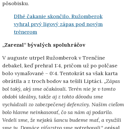
pôsobisku.
Dlhé čakanie skončilo. Ružomberok
vyhral prvý ligový zápas pod novým
trénerom
„Zarezal“ bývalých spoluhráčov
V auguste utrpel Ružomberok v Trenčíne
debakel, keď prehral 1:4, pričom už po polčase
bolo vymaľované – 0:4. Tentokrát sa však karta
obrátila a z troch bodov sa tešili Liptáci.
„Zápas
bol taký, aký sme očakávali. Terén nie je v tomto
období ideálny, takže aj z tohto dôvodu sme
vychádzali zo zabezpečenej defenzívy. Našim cieľom
bolo hlavne neinkasovať, čo sa nám aj podarilo.
Vedeli sme, že nejakú šancu budeme mať, a využili
sme ju. Domáce víťazstvo sme potrebovali,“
opísal