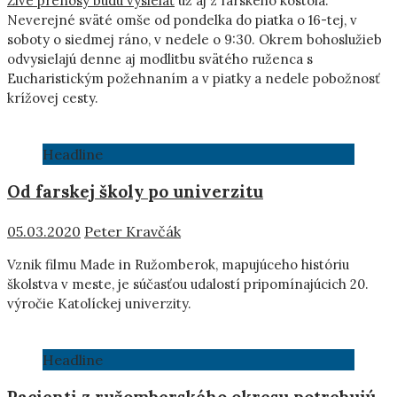
Živé prenosy budú vysielať
už aj z farského kostola.
Neverejné sväté omše od pondelka do piatka o 16-tej, v
soboty o siedmej ráno, v nedele o 9:30. Okrem bohoslužieb
odvysielajú denne aj modlitbu svätého ruženca s
Eucharistickým požehnaním a v piatky a nedele pobožnosť
krížovej cesty.
Headline
Od farskej školy po univerzitu
05.03.2020
Peter Kravčák
Vznik filmu Made in Ružomberok, mapujúceho históriu
školstva v meste, je súčasťou udalostí pripomínajúcich 20.
výročie Katolíckej univerzity.
Headline
Pacienti z ružomberského okresu potrebujú