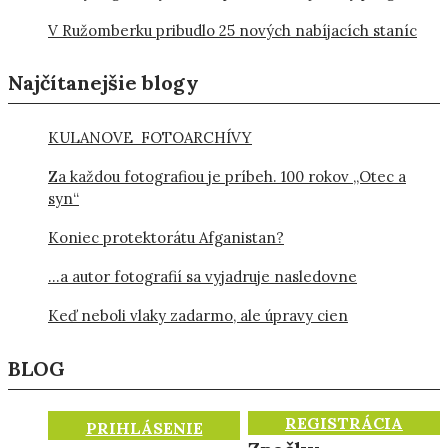
V Ružomberku pribudlo 25 nových nabíjacích staníc
Najčítanejšie blogy
KULANOVE FOTOARCHÍVY
Za každou fotografiou je príbeh. 100 rokov „Otec a
syn“
Koniec protektorátu Afganistan?
…a autor fotografií sa vyjadruje nasledovne
Keď neboli vlaky zadarmo, ale úpravy cien
BLOG
REGISTRÁCIA
PRIHLÁSENIE