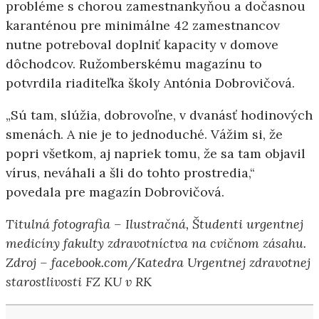
probléme s chorou zamestnankyňou a dočasnou
karanténou pre minimálne 42 zamestnancov
nutne potreboval doplniť kapacity v domove
dôchodcov. Ružomberskému magazínu to
potvrdila riaditeľka školy Antónia Dobrovičová.
„Sú tam, slúžia, dobrovoľne, v dvanásť hodinových
smenách. A nie je to jednoduché. Vážim si, že
popri všetkom, aj napriek tomu, že sa tam objavil
vírus, neváhali a šli do tohto prostredia,“
povedala pre magazín Dobrovičová.
Titulná fotografia – Ilustračná, Študenti urgentnej
medicíny fakulty zdravotníctva na cvičnom zásahu.
Zdroj – facebook.com/Katedra Urgentnej zdravotnej
starostlivosti FZ KU v RK