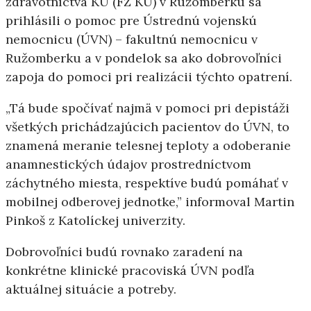
zdravotníctva KU (FZ KU) v Ružomberku sa
prihlásili o pomoc pre Ústrednú vojenskú
nemocnicu (ÚVN)
–
fakultnú nemocnicu v
Ružomberku
a v pondelok sa ako dobrovoľníci
zapoja do pomoci pri realizácii týchto opatrení.
„
Tá bude spočívať najmä v pomoci pri depistáži
všetkých prichádzajúcich pacientov do ÚVN, to
znamená meranie telesnej teploty a odoberanie
anamnestických údajov prostredníctvom
záchytného miesta, respektíve budú pomáhať v
mobilnej odberovej jednotke,” informoval Martin
Pinkoš z Katolíckej univerzity.
Dobrovoľníci budú rovnako zaradení na
konkrétne klinické pracoviská ÚVN podľa
aktuálnej situácie a potreby.