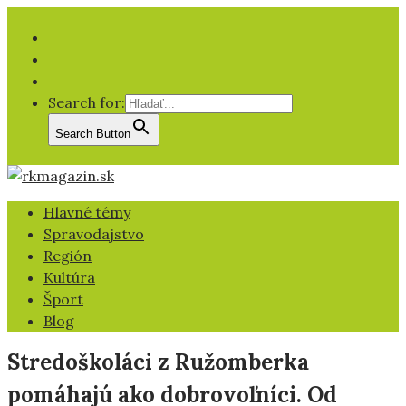
Facebook
YT
IG
Search for:
Search Button
Hlavné témy
Spravodajstvo
Región
Kultúra
Šport
Blog
Stredoškoláci z Ružomberka
pomáhajú ako dobrovoľníci. Od