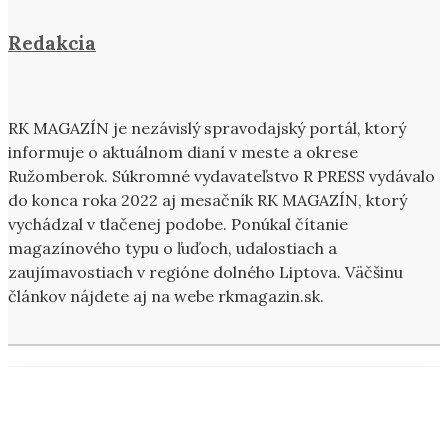
Redakcia
RK MAGAZÍN je nezávislý spravodajský portál, ktorý
informuje o aktuálnom dianí v meste a okrese
Ružomberok. Súkromné vydavateľstvo R PRESS vydávalo
do konca roka 2022 aj mesačník RK MAGAZÍN, ktorý
vychádzal v tlačenej podobe. Ponúkal čítanie
magazínového typu o ľuďoch, udalostiach a
zaujímavostiach v regióne dolného Liptova. Väčšinu
článkov nájdete aj na webe rkmagazin.sk.