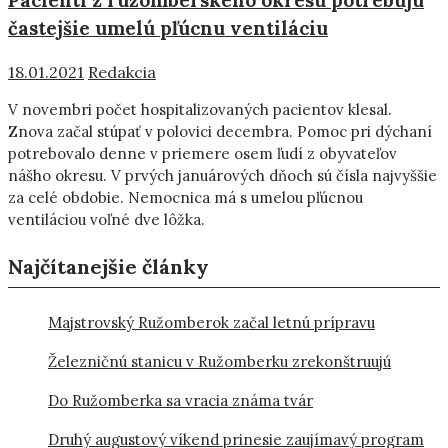
častejšie umelú pľúcnu ventiláciu
18.01.2021
Redakcia
V novembri počet hospitalizovaných pacientov klesal.
Znova začal stúpať v polovici decembra. Pomoc pri dýchaní
potrebovalo denne v priemere osem ľudí z obyvateľov
nášho okresu. V prvých januárových dňoch sú čísla najvyššie
za celé obdobie. Nemocnica má s umelou pľúcnou
ventiláciou voľné dve lôžka.
Najčítanejšie články
Majstrovský Ružomberok začal letnú prípravu
Železničnú stanicu v Ružomberku zrekonštruujú
Do Ružomberka sa vracia známa tvár
Druhý augustový víkend prinesie zaujímavý program