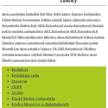
Značky
akcie a podujatia
basketbal
Beh
blog
dolný Liptov
doprava
Fortuna liga
Futbal
história
Koronavírus
Kultúra
Lauček
Liptov
Liptovské múzeum v
Ružomberku
Malinô Brdo
MBK Ružomberok
mesto Ružomberok
Mestská
polícia
mestské zastupiteľstvo
MFK Ružomberok
MFK Ružomberok B
Mondi SCP
Niké extraliga žien
Niké liga
okres Ružomberok
Polícia
prestup
Primátor
príprava
ružomberok
ružomberskí futbalisti
Slovenský pohár
Slovnaft Cup
tipos extraliga
Vianoce
VK ONE Ružomberok
Vlkolínec
vojenská nemocnica
volejbal
víkendový program
ÚVN
školstvo
šport
Žilinský samosprávny kraj
ženský futbal
​Redakcia
Redakčná rada
Inzercia
GDPR
Archív
Etický kódex vydavateľa
Kódex blogerov a diskutujúcich