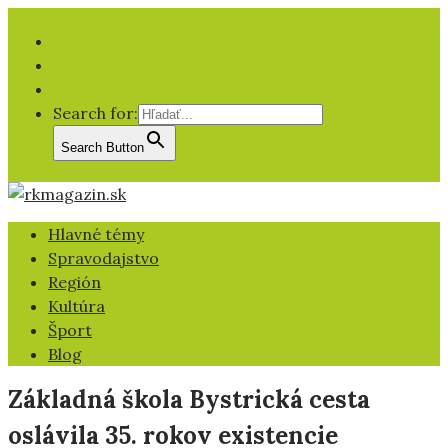
Facebook
YT
IG
Search for:
Search Button
Hlavné témy
Spravodajstvo
Región
Kultúra
Šport
Blog
Základná škola Bystrická cesta
oslávila 35. rokov existencie