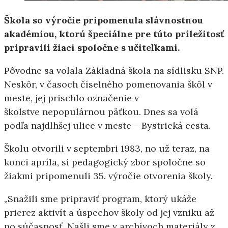
Škola so výročie pripomenula slávnostnou
akadémiou, ktorú špeciálne pre túto príležitosť
pripravili žiaci spoločne s učiteľkami.
Pôvodne sa volala Základná škola na sídlisku SNP.
Neskôr, v časoch číselného pomenovania škôl v
meste, jej prischlo označenie v
školstve nepopulárnou päťkou. Dnes sa volá
podľa najdlhšej ulice v meste – Bystrická cesta.
Školu otvorili v septembri 1983, no už teraz, na
konci apríla, si pedagogický zbor spoločne so
žiakmi pripomenuli 35. výročie otvorenia školy.
„Snažili sme pripraviť program, ktorý ukáže
prierez aktivít a úspechov školy od jej vzniku až
po súčasnosť. Našli sme v archívoch materiály z