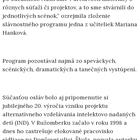
rôznych súťaží či projektov, a to sme stvárnili do
jednotlivých scénok,” ozrejmila zloženie
slávnostného programu jedna z učiteliek Mariana
Hanková.
Program pozostával najmä zo speváckych,
scénických, dramatických a tanečných vystúpení.
Súčasťou osláv bolo aj pripomenutie si
jubilejného 20. výročia vzniku projektu
alternatívneho vzdelávania intelektovo nadaných
detí (IND). V Ružomberku začalo v roku 1998 a
dnes ho zastrešuje elokované pracovisko
sídliace na Dončovej ulici. Škola pozvala autorku