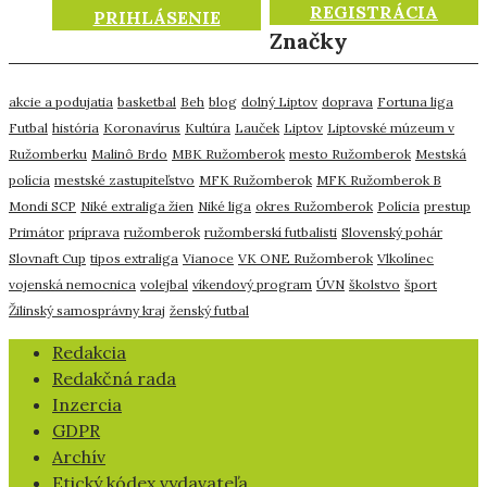
REGISTRÁCIA
PRIHLÁSENIE
Značky
akcie a podujatia
basketbal
Beh
blog
dolný Liptov
doprava
Fortuna liga
Futbal
história
Koronavírus
Kultúra
Lauček
Liptov
Liptovské múzeum v
Ružomberku
Malinô Brdo
MBK Ružomberok
mesto Ružomberok
Mestská
polícia
mestské zastupiteľstvo
MFK Ružomberok
MFK Ružomberok B
Mondi SCP
Niké extraliga žien
Niké liga
okres Ružomberok
Polícia
prestup
Primátor
príprava
ružomberok
ružomberskí futbalisti
Slovenský pohár
Slovnaft Cup
tipos extraliga
Vianoce
VK ONE Ružomberok
Vlkolínec
vojenská nemocnica
volejbal
víkendový program
ÚVN
školstvo
šport
Žilinský samosprávny kraj
ženský futbal
​Redakcia
Redakčná rada
Inzercia
GDPR
Archív
Etický kódex vydavateľa