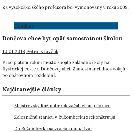
Za vysokoškolského profesora bol vymenovaný v roku 2009.
Headline
Dončova chce byť opäť samostatnou školou
10.01.2018
Peter Kravčák
Pred piatimi rokmi mesto spojilo základné školy na
Bystrickej ceste a Dončovej ulici. Zamestnanci dnes volajú
po opätovnom rozdelení.
Najčítanejšie články
Majstrovský Ružomberok začal letnú prípravu
Železničnú stanicu v Ružomberku zrekonštruujú
Do Ružomberka sa vracia známa tvár